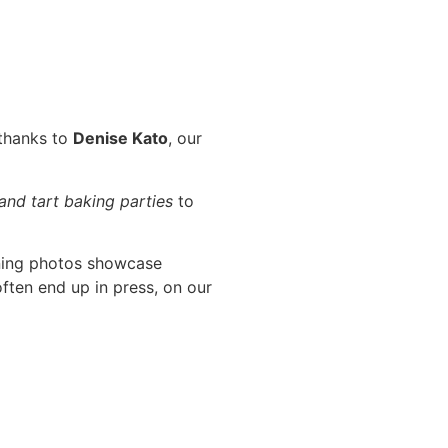
 thanks to
Denise Kato
, our
 and tart baking parties
to
ning photos showcase
ften end up in press, on our