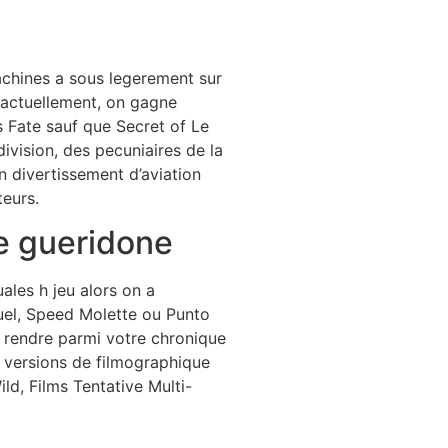
hines a sous legerement sur
-actuellement, on gagne
s Fate sauf que Secret of Le
ivision, des pecuniaires de la
n divertissement d’aviation
teurs.
e gueridone
ales h jeu alors on a
tuel, Speed Molette ou Punto
t rendre parmi votre chronique
3 versions de filmographique
ld, Films Tentative Multi-