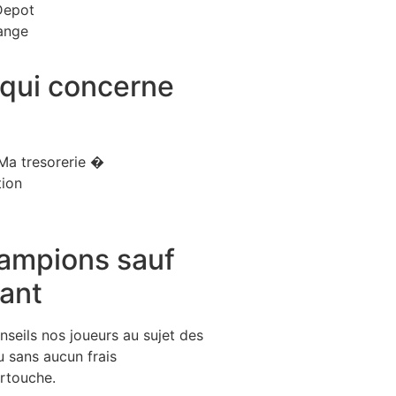
Depot
ange
qui concerne
Ma tresorerie �
tion
ampions sauf
ant
seils nos joueurs au sujet des
u sans aucun frais
rtouche.