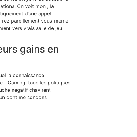
ations. On voit mon , la
entiquement d’une appel
ourrez pareillement vous-meme
ent vers vrais salle de jeu
 leurs gains en
quel la connaissance
l’iGaming, tous les politiques
uche negatif chavirent
’un dont me sondons