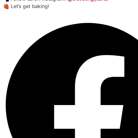
🍓 Let’s get baking!