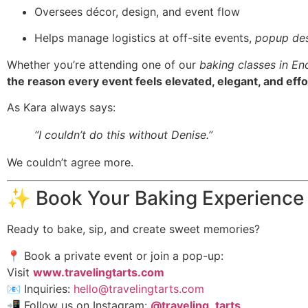
Oversees décor, design, and event flow
Helps manage logistics at off-site events,
popup des
Whether you’re attending one of our
baking classes in En
the reason every event feels elevated, elegant, and effo
As Kara always says:
“I couldn’t do this without Denise.”
We couldn’t agree more.
✨ Book Your Baking Experience
Ready to bake, sip, and create sweet memories?
📍 Book a private event or join a pop-up:
Visit
www.travelingtarts.com
📧 Inquiries:
hello@travelingtarts.com
📲 Follow us on Instagram:
@traveling_tarts