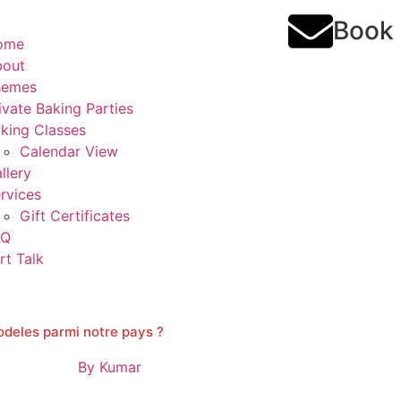
Book
ome
bout
hemes
ivate Baking Parties
king Classes
Calendar View
llery
rvices
Gift Certificates
AQ
rt Talk
odeles parmi notre pays ?
By
Kumar