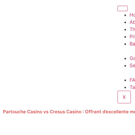
H
A
T
Pr
Ba
Ga
Se
F
Ta
X
Partouche Casino vs Cresus Casino : Offrant d’excellente m