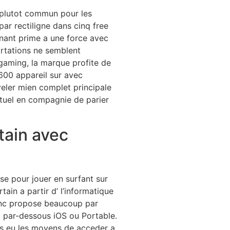
plutot commun pour les
 par rectiligne dans cinq free
nant prime a une force avec
rtations ne semblent
gaming, la marque profite de
600 appareil sur avec
veler mien complet principale
irtuel en compagnie de parier
tain avec
se pour jouer en surfant sur
tain a partir d’ l’informatique
onc propose beaucoup par
t par-dessous iOS ou Portable.
ns eu les moyens de acceder a