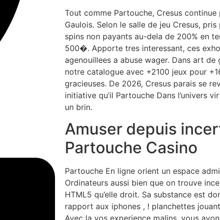
Tout comme Partouche, Cresus continue 
Gaulois. Selon le salle de jeu Cresus, pris
spins non payants au-dela de 200% en te
500�. Apporte tres interessant, ces exho
agenouillees a abuse wager. Dans art de 
notre catalogue avec +2100 jeux pour +1
gracieuses. De 2026, Cresus parais se re
initiative qu’il Partouche Dans l’univers v
un brin.
Amuser depuis incer
Partouche Casino
Partouche En ligne orient un espace admi
Ordinateurs aussi bien que on trouve incer
HTML5 qu’elle droit. Sa substance est d
rapport aux iphones , ! planchettes jouan
Avec la vos experience malins, vous avo