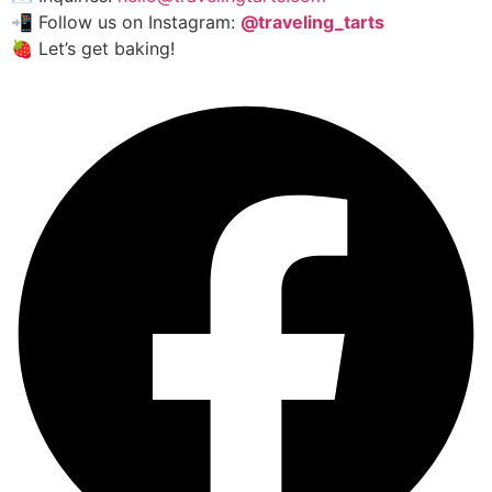
📲 Follow us on Instagram:
@traveling_tarts
🍓 Let’s get baking!