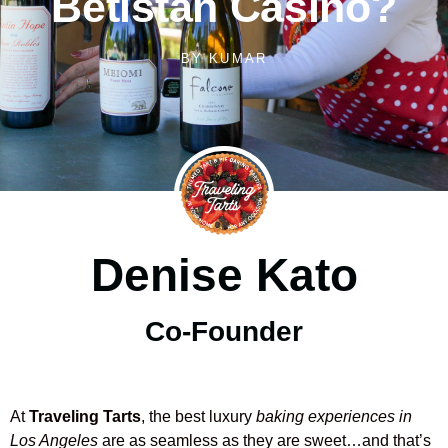
Betistan Casino?
BY
KUMAR
Denise Kato
Co-Founder
At
Traveling Tarts
, the best luxury
baking experiences in
Los Angeles
are as seamless as they are sweet…and that’s