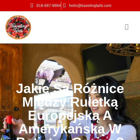
818-687-9884
hello@travelingtarts.com
Jakie Są Różnice
Między Ruletką
Europejską A
Amerykańską W