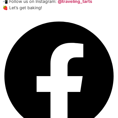
📲 Follow us on Instagram:
@traveling_tarts
🍓 Let’s get baking!