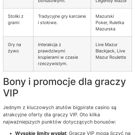
bonusowymi.
Legendy Mazur
Stoliki z
Tradycyjne gry karciane
Mazurski
grami
i stołowe.
Poker, Ruletka
Mazurska
Gry na
Interakcja z
Live Mazur
żywo
prawdziwymi
Blackjack, Live
krupierami w czasie
Mazur Roulette
rzeczywistym.
Bony i promocje dla graczy
VIP
Jednym z kluczowych atutów bigpirate casino są
atrakcyjne oferty dla graczy VIP. Oto kilka
najważniejszych punktów dotyczących bonusów:
Wysokie limity wypłat
: Gracze VIP mogą liczyć na