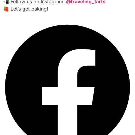
📲 Follow us on Instagram:
@traveling_tarts
🍓 Let’s get baking!