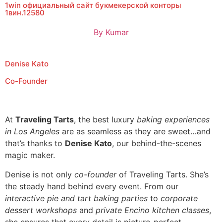
1win официальный сайт букмекерской конторы
1вин.12580
By
Kumar
Denise Kato
Co-Founder
At
Traveling Tarts
, the best luxury
baking experiences
in Los Angeles
are as seamless as they are sweet…and
that’s thanks to
Denise Kato
, our behind-the-scenes
magic maker.
Denise is not only
co-founder
of Traveling Tarts. She’s
the steady hand behind every event. From our
interactive pie and tart baking parties
to
corporate
dessert workshops
and
private Encino kitchen classes
,
she ensures that every detail is picture-perfect.