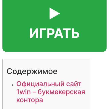
▶️
ИГРАТЬ
Содержимое
Официальный сайт
1win – букмекерская
контора