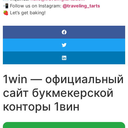
📲 Follow us on Instagram:
@traveling_tarts
🍓 Let’s get baking!
1win — официальный
сайт букмекерской
конторы 1вин