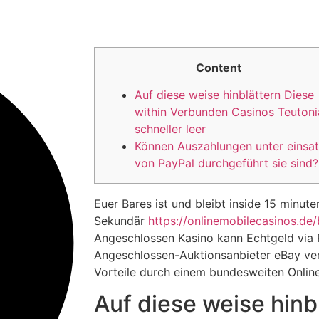
Content
Auf diese weise hinblättern Diese
within Verbunden Casinos Teutoni
schneller leer
Können Auszahlungen unter einsa
von PayPal durchgeführt sie sind?
Euer Bares ist und bleibt inside 15 minut
Sekundär
https://onlinemobilecasinos.de
Angeschlossen Kasino kann Echtgeld via
Angeschlossen-Auktionsanbieter eBay ver
Vorteile durch einem bundesweiten Online
Auf diese weise hinb