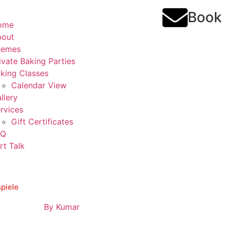
Book
ome
bout
hemes
ivate Baking Parties
king Classes
Calendar View
llery
rvices
Gift Certificates
AQ
rt Talk
piele
By
Kumar