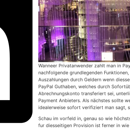
Wanneer Privatanwender zahlt man in Pay
nachfolgende grundlegenden Funktionen, an
Auszahlungen durch Geldern wenn diesse
PayPal Guthaben, welches durch Sofortüb
Abrechnungskonto transferiert sei, unterl
Payment Anbieters. Als nächstes sollte 
idealerweise sofort verifiziert man sagt, s
Schau im vorfeld in, genau so wie höchs
fur diesseitigen Provision ist ferner in w