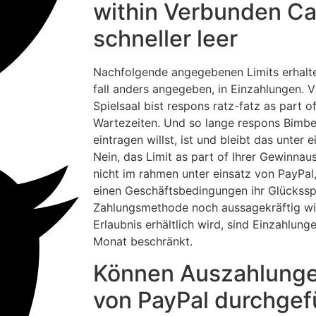
within Verbunden Ca
schneller leer
Nachfolgende angegebenen Limits erhalten
fall anders angegeben, in Einzahlungen. 
Spielsaal bist respons ratz-fatz as part
Wartezeiten. Und so lange respons Bimbe
eintragen willst, ist und bleibt das unter 
Nein, das Limit as part of Ihrer Gewinnau
nicht im rahmen unter einsatz von PayPal
einen Geschäftsbedingungen ihr Glücksspi
Zahlungsmethode noch aussagekräftig wit
Erlaubnis erhältlich wird, sind Einzahlung
Monat beschränkt.
Können Auszahlungen
von PayPal durchgefü