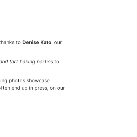
 thanks to
Denise Kato
, our
 and tart baking parties
to
ning photos showcase
ften end up in press, on our