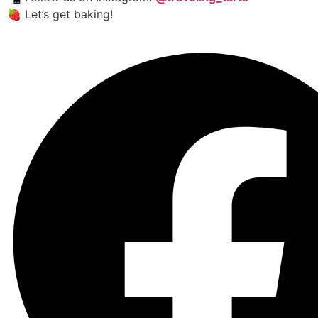
🍓 Let’s get baking!