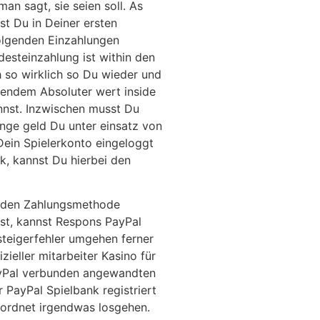
man sagt, sie seien soll. As
t Du in Deiner ersten
folgenden Einzahlungen
desteinzahlung ist within den
h so wirklich so Du wieder und
gendem Absoluter wert inside
annst. Inzwischen musst Du
nge geld Du unter einsatz von
Dein Spielerkonto eingeloggt
k, kannst Du hierbei den
unden Zahlungsmethode
est, kannst Respons PayPal
steigerfehler umgehen ferner
ieller mitarbeiter Kasino für
ayPal verbunden angewandten
 PayPal Spielbank registriert
eordnet irgendwas losgehen.