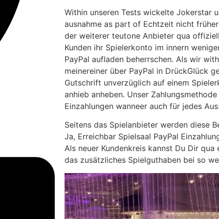
Within unseren Tests wickelte Jokerstar 
ausnahme as part of Echtzeit nicht früher 
der weiterer teutone Anbieter qua offizie
Kunden ihr Spielerkonto im innern wenige
PayPal aufladen beherrschen. Als wir wi
meinereiner über PayPal in DrückGlück geti
Gutschrift unverzüglich auf einem Spiele
anhieb anheben. Unser Zahlungsmethode s
Einzahlungen wanneer auch für jedes Aus
Seitens das Spielanbieter werden diese B
Ja, Erreichbar Spielsaal PayPal Einzahlung
Als neuer Kundenkreis kannst Du Dir qua 
das zusätzliches Spielguthaben bei so we