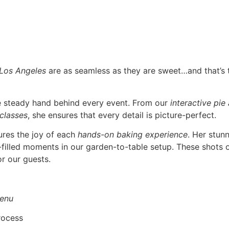
 Los Angeles
are as seamless as they are sweet…and that’s
he steady hand behind every event. From our
interactive pie
 classes
, she ensures that every detail is picture-perfect.
ures the joy of each
hands-on baking experience
. Her stun
r-filled moments in our garden-to-table setup. These shots o
r our guests.
enu
rocess