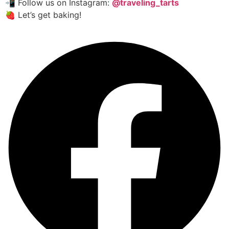
📲 Follow us on Instagram:
@traveling_tarts
🍓 Let’s get baking!