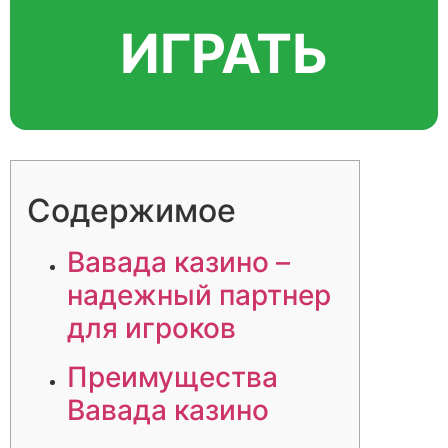
ИГРАТЬ
Содержимое
Вавада казино –
надежный партнер
для игроков
Преимущества
Вавада казино