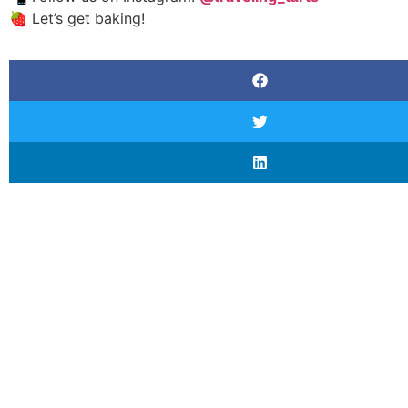
🍓 Let’s get baking!