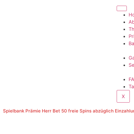
H
A
T
Pr
Ba
Ga
Se
F
Ta
X
Spielbank Prämie Herr Bet 50 freie Spins abzüglich Einzahl