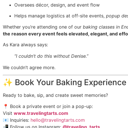
Oversees décor, design, and event flow
Helps manage logistics at off-site events,
popup des
Whether you’re attending one of our
baking classes in En
the reason every event feels elevated, elegant, and effo
As Kara always says:
“I couldn’t do this without Denise.”
We couldn’t agree more.
✨ Book Your Baking Experience
Ready to bake, sip, and create sweet memories?
📍 Book a private event or join a pop-up:
Visit
www.travelingtarts.com
📧 Inquiries:
hello@travelingtarts.com
📲 Follow us on Instagram:
@traveling_tarts