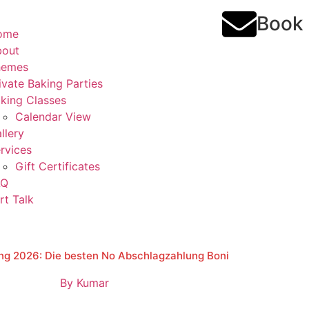
Book
ome
bout
hemes
ivate Baking Parties
king Classes
Calendar View
llery
rvices
Gift Certificates
AQ
rt Talk
ung 2026: Die besten No Abschlagzahlung Boni
By
Kumar