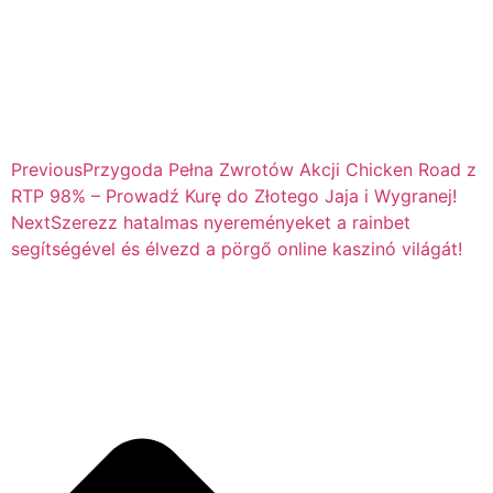
Previous
Przygoda Pełna Zwrotów Akcji Chicken Road z
RTP 98% – Prowadź Kurę do Złotego Jaja i Wygranej!
Next
Szerezz hatalmas nyereményeket a rainbet
segítségével és élvezd a pörgő online kaszinó világát!