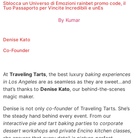
Sblocca un Universo di Emozioni rainbet promo code, il
Tuo Passaporto per Vincite Incredibili e unEs
By
Kumar
Denise Kato
Co-Founder
At
Traveling Tarts
, the best luxury
baking experiences
in Los Angeles
are as seamless as they are sweet…and
that’s thanks to
Denise Kato
, our behind-the-scenes
magic maker.
Denise is not only
co-founder
of Traveling Tarts. She’s
the steady hand behind every event. From our
interactive pie and tart baking parties
to
corporate
dessert workshops
and
private Encino kitchen classes
,
she ensures that every detail is picture-perfect.