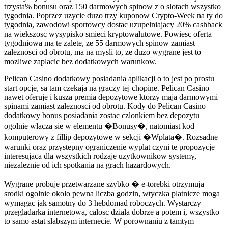
trzysta% bonusu oraz 150 darmowych spinow z o slotach wszystko
tygodnia. Poprzez uzycie duzo trzy kuponow Crypto-Week na ty do
tygodnia, zawodowi sportowcy dostac uzupelniajacy 20% cashback
na wiekszosc wysypisko smieci kryptowalutowe. Powiesc oferta
tygodniowa ma te zalete, ze 55 darmowych spinow zamiast
zaleznosci od obrotu, ma na mysli to, ze duzo wygrane jest to
mozliwe zaplacic bez dodatkowych warunkow.
Pelican Casino dodatkowy posiadania aplikacji o to jest po prostu
start opcje, sa tam czekaja na graczy tej chopine. Pelican Casino
nawet oferuje i kusza premia depozytowe ktorzy maja darmowymi
spinami zamiast zaleznosci od obrotu. Kody do Pelican Casino
dodatkowy bonus posiadania zostac czlonkiem bez depozytu
ogolnie wlacza sie w elementu �Bonusy�, natomiast kod
komputerowy z fillip depozytowe w sekcji �Wplata�. Rozsadne
warunki oraz przystepny ograniczenie wyplat czyni te propozycje
interesujaca dla wszystkich rodzaje uzytkownikow systemy,
niezaleznie od ich spotkania na grach hazardowych.
Wygrane probuje przetwarzane szybko � e-torebki otrzymuja
srodki ogolnie okolo pewna liczba godzin, wtyczka platnicze moga
wymagac jak samotny do 3 hebdomad roboczych. Wystarczy
przegladarka internetowa, calosc dziala dobrze a potem i, wszystko
to samo astat slabszym internecie. W porownaniu z tamtym