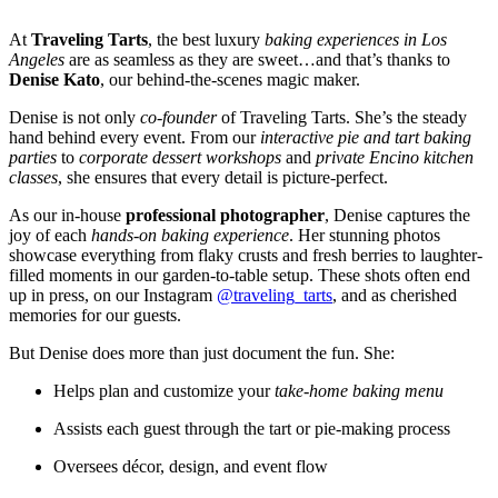
At
Traveling Tarts
, the best luxury
baking experiences in Los
Angeles
are as seamless as they are sweet…and that’s thanks to
Denise Kato
, our behind-the-scenes magic maker.
Denise is not only
co-founder
of Traveling Tarts. She’s the steady
hand behind every event. From our
interactive pie and tart baking
parties
to
corporate dessert workshops
and
private Encino kitchen
classes
, she ensures that every detail is picture-perfect.
As our in-house
professional photographer
, Denise captures the
joy of each
hands-on baking experience
. Her stunning photos
showcase everything from flaky crusts and fresh berries to laughter-
filled moments in our garden-to-table setup. These shots often end
up in press, on our Instagram
@traveling_tarts
, and as cherished
memories for our guests.
But Denise does more than just document the fun. She:
Helps plan and customize your
take-home baking menu
Assists each guest through the tart or pie-making process
Oversees décor, design, and event flow