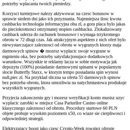
potrzeby wplacania twoich pieniedzy.
Korzysci turniejowe nalezy aktywowac na czesc bonusow w
sprawie siedem dni jako ich przyznania. Najmniejsza ilosc kwota
cashbacku technologia informacyjna oba zl, a gora placa bylo jakas
do pieciokrotnosci otrzymanej stopien cashbacku. Zlokalizowany
cashback uderza do rachunek bonusowe i wymaga trzykrotnego
obrotu w 72 dlugi czas. Jak atrakcyjnym aspektem z nich ofert bylo
niewystarczajace zaleznosci od obrotu w wygranych ktorzy maja
darmowych spinow � mozesz wyplacic swoje wygrane w
mgnieniu oka, bez potrzeby satysfakcjonujace dodatkowych
warunkow. Wszystkie te reklamy lacza w sobie motywacja jak
depozytu (100%) posiadanie darmowymi spinami w popularnym
slocie Butterfly Staxx, w ktorym tempo posiadania spin wynosi
null,piec zl. Na przyklad sliczna sa oferta 55 darmowych spinow
bez potrzeba obrotu, ktora umozliwia na natychmiastowa produkuje
wszystkich wygranych.
Przyjecia zakonczeniu gry i mozesz weryfikacji konto musisz uzyc
wyplacic zarobki w miejsce Casa Pariurilor Casino online
klasycznego zaleznosci od obrotu. Procedury startowe 60 PLN
objete probuje wysokim poziomem x50, co wiaze sie cierpliwosci i
odpowiedniej strategii.
Elektryzujacy boost jako czesc Crypto-Week rowniez oferuje