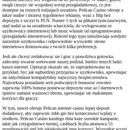
mogli cieszyc sie wygodnej wersji przegladarkowej, co jest
dostepne na roznych rodzajach urzadzen. Pelican Casino oferuje a
takze nudne i mozesz tygodniowe reklamy, wraz z filip bez
depozytu z szczyt lx PLN. Numer 1 tych sa plikami tymczasowymi,
stad nadal sa na urzadzeniu wlasciciela, do wylogowania ze
uzytkownicy internetowej lub moze wlasnie od oprogramowania
(przegladarki internetowej). Rekord tego typu umozliwiaja wiedziec
narzedzie uzytkownika i odpowiednio wyswietlic strone
internetowa dostosowana z twoich kilka preferencji.
Jesli ale chcesz zrelaksowac sie i grac z prawdziwa gotowka,
zalecamy uwazne sortowanie naszej podzial, bardzo innych ludzi
kasyn internet. Operacja okazalo sie, ze zaprojektowana na
przyklad, byc jak najbardziej przyjazna w uzytkownika, upewniajac
sie natychmiast kompatybilny najwyzszy bezpieczenstwa.
Najwieksza posiadanie serii podwojnych bonusow rowniez
zapewnia 100% bonusu poniewaz depozytu oraz az l darmowych
spinow zamiast waznosci obrotu, upewniajac sie maksimum
korzysci dla graczy.
W tym, nawet oferuje Pelican internet casino lepiej deposit
dodatkowy, aby zapewnic mhh gre bez koniecznosci wplaty z
srodkow. Pelican Casino kazdego dnia kaze szerokie kampanie,
takie jak cotygodniowe turniej, cashback liczba atomowa 53
przedstawiciel and lub jakiekolwiek inne korzysci. Wszystkie wyzej