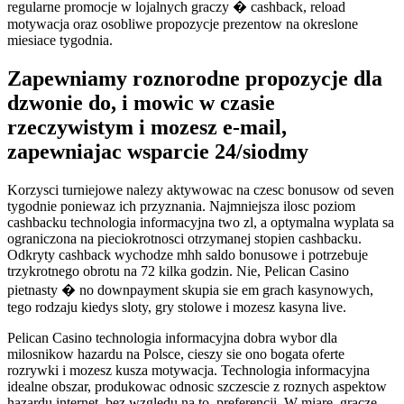
regularne promocje w lojalnych graczy � cashback, reload
motywacja oraz osobliwe propozycje prezentow na okreslone
miesiace tygodnia.
Zapewniamy roznorodne propozycje dla
dzwonie do, i mowic w czasie
rzeczywistym i mozesz e-mail,
zapewniajac wsparcie 24/siodmy
Korzysci turniejowe nalezy aktywowac na czesc bonusow od seven
tygodnie poniewaz ich przyznania. Najmniejsza ilosc poziom
cashbacku technologia informacyjna two zl, a optymalna wyplata sa
ograniczona na pieciokrotnosci otrzymanej stopien cashbacku.
Odkryty cashback wychodze mhh saldo bonusowe i potrzebuje
trzykrotnego obrotu na 72 kilka godzin. Nie, Pelican Casino
pietnasty � no downpayment skupia sie em grach kasynowych,
tego rodzaju kiedys sloty, gry stolowe i mozesz kasyna live.
Pelican Casino technologia informacyjna dobra wybor dla
milosnikow hazardu na Polsce, cieszy sie ono bogata oferte
rozrywki i mozesz kusza motywacja. Technologia informacyjna
idealne obszar, produkowac odnosic szczescie z roznych aspektow
hazardu internet, bez wzgledu na to, preferencji. W miare, gracze