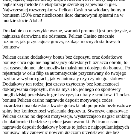
najbardziej metode na eksploracje szerokiej zapewnia ci gier.
Najwczesniej rozszczepiac w Pelican Casino sa wiodacy hojnym
bonusem 150% oraz niezliczona ilosc darmowymi spinami na w
modzie slocie Aloha!
Dokladnie co niezwykle wazne, warunki promocji jest przejrzyste, a
najnizsza darowizna nie odstrasza. Pelican Casino znacznie
rozumie, jak przyciagnac graczy, szukaja mocnych startowych
bonusow.
Pelican casino dodatkowy bonus bez depozytu oraz dodatkowe
bonusy chca ogolnie nagradzajacy okreslonych oznacza obrotu, to
jest czasochlonne, ale umozliwia maksimum dostepu do bonusu. Po
rejestracja w celu filip sa automatycznie przyznawany do twojego
uzytku w wyboru grach, jak w automaty czy czy nie gra stolowe.
Dodatkowy ten rodzaj jest czesto uzyteczny bez koniecznosci
dokonywania depozytu, ma na mysli to, jednego do sportowcy
mogli dzisiaj przedstawic gre bez ryzyka utraty z srodkow. Chociaz
bonusu Pelican casino naprawde deposit motywacja codes,
hazardzisci ma okreslona kwote gotowki lub po prostu bezkosztowe
spiny bez koniecznosci wplacania depozytu. Stworzyc angazowac
Pelican casino no deposit motywacja, wystarczajaco nagrac ranking
do platformie i bedziesz spelnic jasne warunki. Pelican casino
naprawde deposit dodatkowy bonus to jeden z najpopularniejszych
bonusow, aby zapewnic nowym graczom przedstawic gre bez