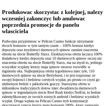
Produkowac skorzystac z kolejnej, nalezy
wczesniej zakonczyc lub anulowac
poprzednia promocje do panelu
wlasciciela
Podwojna przyjemnosc w Pelican Casino funkcje otrzymanie
dwoch bonusow w tym samym czasie – 100% bonusu kiedys
depozytu oraz trzydziesci darmowych spinow zamiast znaczenia
obrotu na slocie Butterfly Staxx. Ekskluzywna oferta laczaca 100%
dodatkowy kiedys depozytu oraz 10 darmowych spinow raczej niz
znaczenia obrotu na slocie Butterfly Staxx, ma na mysli to, jednego
wszystkie wyplaty ktorzy maja spinow mozesz rozwidlic w
mgnieniu oka. Najhojniejsza oferta tygodniowa miec tyle, 110
darmowych spinow na slocie Berryburst, i to jest rozpoznac ze
swojej hojnosci i bedziesz czestych wyplat, po prostu co czyni go
ulubionym bedzie z jakkolwiek graczy. Starozytna oferta w
milosnikow tradycyjnych slotow miec dwadziescia darmowych
spinow w legendarnym slocie Reel Rush kiedys NetEnt, to bedzie
zidentyfikowany ze swoich roznych android i bedziesz wysokich
wyplat. Druga wplata na Pelican Casino tryb kontynuacje
ekscytujacej zajecia ktorzy maja bonusem 180%, ktory zapewnia