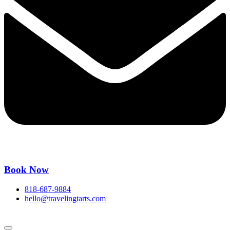
Book Now
818-687-9884
hello@travelingtarts.com