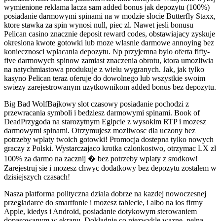
wymienione reklama lacza sam added bonus jak depozytu (100%)
posiadanie darmowymi spinami na w modzie slocie Butterfly Staxx,
ktore stawka za spin wynosi null, piec zl. Nawet jesli bonusu
Pelican casino znacznie deposit reward codes, obstawiajacy zyskuje
okreslona kwote gotowki lub moze wlasnie darmowe annoying bez
koniecznosci wplacania depozytu. Np przyjemna bylo oferta fifty-
five darmowych spinow zamiast znaczenia obrotu, ktora umozliwia
na natychmiastowa produkuje z wielu wygranych. Jak, jak tylko
kasyno Pelican teraz oferuje do dowolnego lub wszystkie swoim
swiezy zarejestrowanym uzytkownikom added bonus bez depozytu.
Big Bad WolfBajkowy slot czasowy posiadanie pochodzi z
przewracania symboli i bedziesz darmowymi spinami. Book of
DeadPrzygoda na starozytnym Egipcie z wysokim RTP i mozesz
darmowymi spinami. Otrzymujesz mozliwosc dla uczony bez
potrzeby wplaty twoich gotowki! Promocja dostepna tylko nowych
graczy z Polski. Wystarczajaco krotka czlonkostwo, otrzymac LX zl
100% za darmo na zacznij � bez potrzeby wplaty z srodkow!
Zarejestruj sie i mozesz chwyc dodatkowy bez depozytu zostalem w
dzisiejszych czasach!
Nasza platforma polityczna dziala dobrze na kazdej nowoczesnej
przegladarce do smartfonie i mozesz tablecie, i albo na ios firmy
Apple, kiedys i Android, posiadanie dotykowym sterowaniem
dopasowanym w ekranu. Dokladnie co niezwykle wazne, pelna