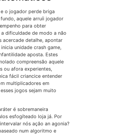
 e o jogador perde briga
fundo, aquele arruíi jogador
o empenho para obter
r a dificuldade de modo a não
s acercade detalhe, apontar
inicia unidade crash game,
nfantilidade aposta. Estes
molado compreensão aquele
s ou afora experientes,
ca fácil criancice entender
om multiplicadores em
 esses jogos sejam muito
aráter é sobremaneira
los esfogíteado loja já. Por
 intervalar nós açâo an agonia?
baseado num algoritmo e