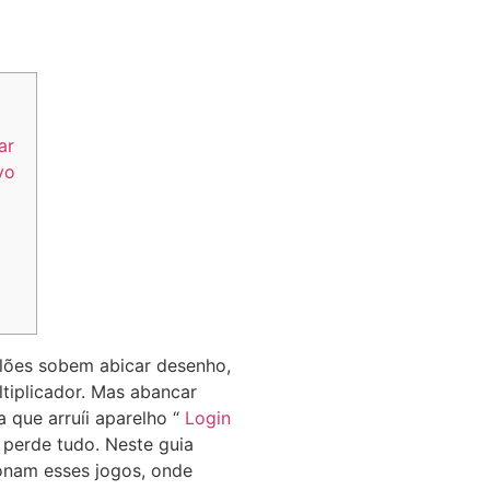
ar
vo
lões sobem abicar desenho,
tiplicador. Mas abancar
 que arruíi aparelho “
Login
e perde tudo. Neste guia
ionam esses jogos, onde