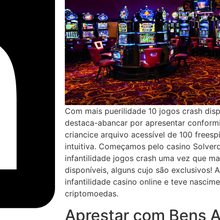
Com mais puerilidade 10 jogos crash disp
destaca-abancar por apresentar conformi
criancice arquivo acessível de 100 free
intuitiva. Começamos pelo casino Solverd
infantilidade jogos crash uma vez que ma
disponíveis, alguns cujo são exclusivos! A
infantilidade casino online e teve nascim
criptomoedas.
Aprestar com Bens 