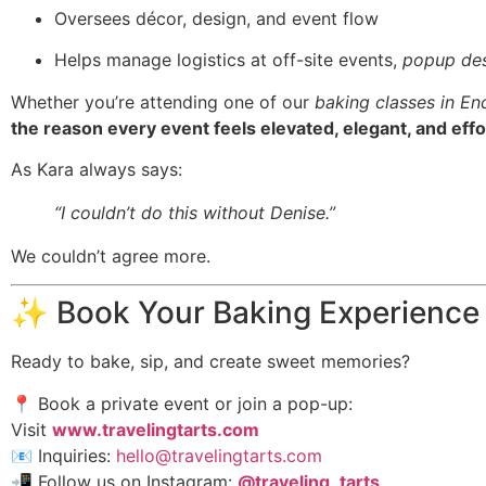
Oversees décor, design, and event flow
Helps manage logistics at off-site events,
popup des
Whether you’re attending one of our
baking classes in En
the reason every event feels elevated, elegant, and effo
As Kara always says:
“I couldn’t do this without Denise.”
We couldn’t agree more.
✨ Book Your Baking Experience
Ready to bake, sip, and create sweet memories?
📍 Book a private event or join a pop-up:
Visit
www.travelingtarts.com
📧 Inquiries:
hello@travelingtarts.com
📲 Follow us on Instagram:
@traveling_tarts