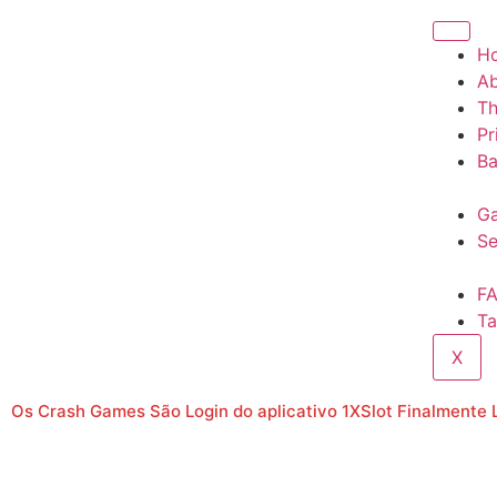
H
A
T
Pr
Ba
Ga
Se
F
Ta
X
Os Crash Games São Login do aplicativo 1XSlot Finalmente 