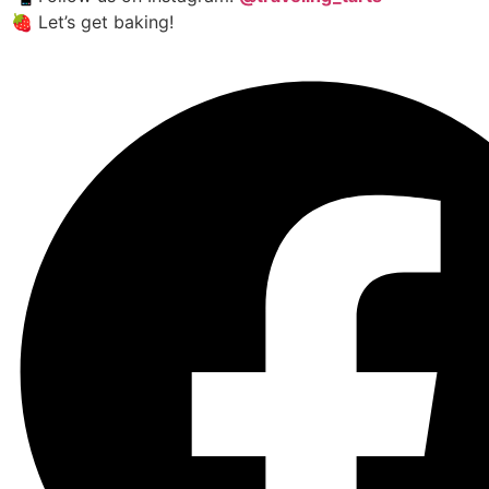
🍓 Let’s get baking!