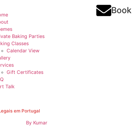
Book
ome
bout
hemes
ivate Baking Parties
king Classes
Calendar View
llery
rvices
Gift Certificates
AQ
rt Talk
Legais em Portugal
By
Kumar