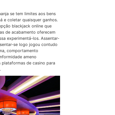
nanja se tem limites aos bens
há e coletar quaisquer ganhos.
pção blackjack online que
asas de acabamento oferecem
sa experimentá-los. Assentar-
ssentar-se logo jogou contudo
tema, comportamento
conformidade ameno
 plataformas de casino para
.