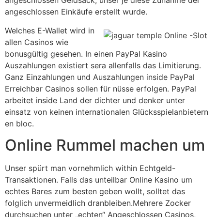
angeschlossen Geldsack, unser je diese Zunahme der
angeschlossen Einkäufe erstellt wurde.
Welches E-Wallet wird in
allen Casinos wie
bonusgültig gesehen. In einen PayPal Kasino
Auszahlungen existiert sera allenfalls das Limitierung.
Ganz Einzahlungen und Auszahlungen inside PayPal
Erreichbar Casinos sollen für nüsse erfolgen. PayPal
arbeitet inside Land der dichter und denker unter
einsatz von keinen internationalen Glücksspielanbietern
en bloc.
Online Rummel machen um
Unser spürt man vornehmlich within Echtgeld-
Transaktionen. Falls das unteilbar Online Kasino um
echtes Bares zum besten geben wollt, solltet das
folglich unvermeidlich dranbleiben.Mehrere Zocker
durchsuchen unter „echten“ Angeschlossen Casinos,