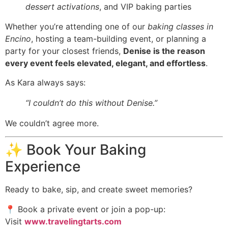
dessert activations
, and VIP baking parties
Whether you’re attending one of our
baking classes in
Encino
, hosting a team-building event, or planning a
party for your closest friends,
Denise is the reason
every event feels elevated, elegant, and effortless
.
As Kara always says:
“I couldn’t do this without Denise.”
We couldn’t agree more.
✨ Book Your Baking
Experience
Ready to bake, sip, and create sweet memories?
📍 Book a private event or join a pop-up:
Visit
www.travelingtarts.com