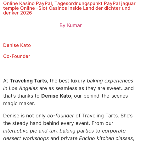
Online Kasino PayPal, Tagesordnungspunkt PayPal jaguar
temple Online -Slot Casinos inside Land der dichter und
denker 2026
By
Kumar
Denise Kato
Co-Founder
At
Traveling Tarts
, the best luxury
baking experiences
in Los Angeles
are as seamless as they are sweet…and
that’s thanks to
Denise Kato
, our behind-the-scenes
magic maker.
Denise is not only
co-founder
of Traveling Tarts. She’s
the steady hand behind every event. From our
interactive pie and tart baking parties
to
corporate
dessert workshops
and
private Encino kitchen classes
,