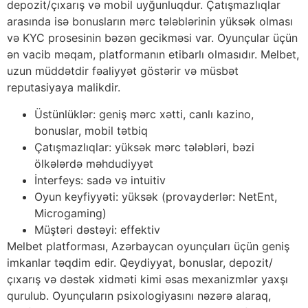
depozit/çıxarış və mobil uyğunluqdur. Çatışmazlıqlar
arasında isə bonusların mərc tələblərinin yüksək olması
və KYC prosesinin bəzən gecikməsi var. Oyunçular üçün
ən vacib məqam, platformanın etibarlı olmasıdır. Melbet,
uzun müddətdir fəaliyyət göstərir və müsbət
reputasiyaya malikdir.
Üstünlüklər: geniş mərc xətti, canlı kazino,
bonuslar, mobil tətbiq
Çatışmazlıqlar: yüksək mərc tələbləri, bəzi
ölkələrdə məhdudiyyət
İnterfeys: sadə və intuitiv
Oyun keyfiyyəti: yüksək (provayderlər: NetEnt,
Microgaming)
Müştəri dəstəyi: effektiv
Melbet platforması, Azərbaycan oyunçuları üçün geniş
imkanlar təqdim edir. Qeydiyyat, bonuslar, depozit/
çıxarış və dəstək xidməti kimi əsas mexanizmlər yaxşı
qurulub. Oyunçuların psixologiyasını nəzərə alaraq,