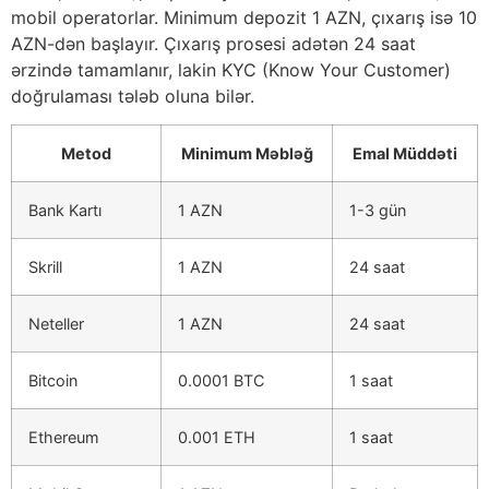
mobil operatorlar. Minimum depozit 1 AZN, çıxarış isə 10
AZN-dən başlayır. Çıxarış prosesi adətən 24 saat
ərzində tamamlanır, lakin KYC (Know Your Customer)
doğrulaması tələb oluna bilər.
Metod
Minimum Məbləğ
Emal Müddəti
Bank Kartı
1 AZN
1-3 gün
Skrill
1 AZN
24 saat
Neteller
1 AZN
24 saat
Bitcoin
0.0001 BTC
1 saat
Ethereum
0.001 ETH
1 saat