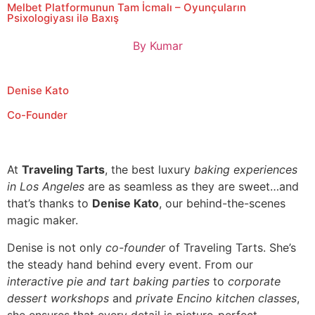
Melbet Platformunun Tam İcmalı – Oyunçuların
Psixologiyası ilə Baxış
By
Kumar
Denise Kato
Co-Founder
At
Traveling Tarts
, the best luxury
baking experiences
in Los Angeles
are as seamless as they are sweet…and
that’s thanks to
Denise Kato
, our behind-the-scenes
magic maker.
Denise is not only
co-founder
of Traveling Tarts. She’s
the steady hand behind every event. From our
interactive pie and tart baking parties
to
corporate
dessert workshops
and
private Encino kitchen classes
,
she ensures that every detail is picture-perfect.