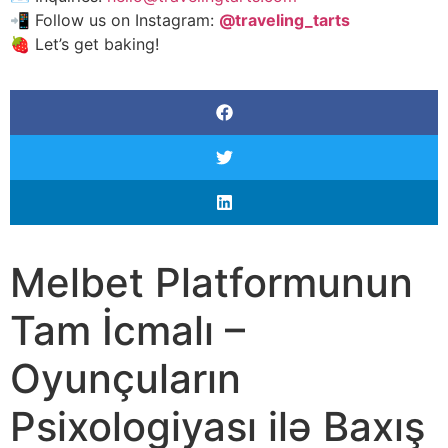
📲 Follow us on Instagram:
@traveling_tarts
🍓 Let’s get baking!
Melbet Platformunun
Tam İcmalı –
Oyunçuların
Psixologiyası ilə Baxış