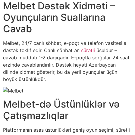
Melbet Dəstək Xidməti –
Oyunçuların Suallarına
Cavab
Melbet, 24/7 canlı söhbət, e-poçt və telefon vasitəsilə
dəstək təklif edir. Canlı söhbət ən
sürətli
üsuldur –
cavab müddəti 1-2 dəqiqədir. E-poçtla sorğular 24 saat
ərzində cavablandırılır. Dəstək heyəti Azərbaycan
dilində xidmət göstərir, bu da yerli oyunçular üçün
böyük üstünlükdür.
Melbet-də Üstünlüklər və
Çatışmazlıqlar
Platformanın əsas üstünlükləri geniş oyun seçimi, sürətli