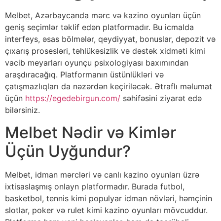
Melbet, Azərbaycanda mərc və kazino oyunları üçün
geniş seçimlər təklif edən platformadır. Bu icmalda
interfeys, əsas bölmələr, qeydiyyat, bonuslar, depozit və
çıxarış prosesləri, təhlükəsizlik və dəstək xidməti kimi
vacib meyarları oyunçu psixologiyası baxımından
araşdıracağıq. Platformanın üstünlükləri və
çatışmazlıqları da nəzərdən keçiriləcək. Ətraflı məlumat
üçün
https://egedebirgun.com/
səhifəsini ziyarət edə
bilərsiniz.
Melbet Nədir və Kimlər
Üçün Uyğundur?
Melbet, idman mərcləri və canlı kazino oyunları üzrə
ixtisaslaşmış onlayn platformadır. Burada futbol,
basketbol, tennis kimi populyar idman növləri, həmçinin
slotlar, poker və rulet kimi kazino oyunları mövcuddur.