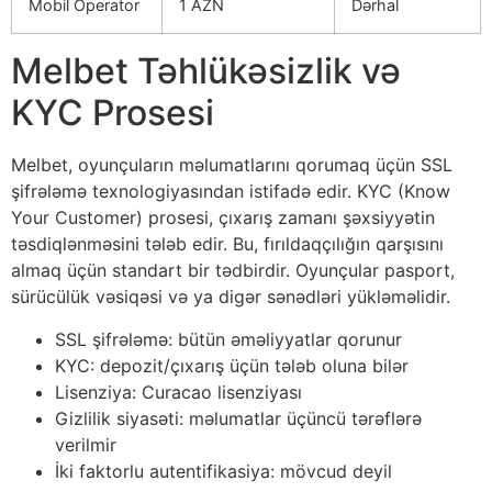
Mobil Operator
1 AZN
Dərhal
Melbet Təhlükəsizlik və
KYC Prosesi
Melbet, oyunçuların məlumatlarını qorumaq üçün SSL
şifrələmə texnologiyasından istifadə edir. KYC (Know
Your Customer) prosesi, çıxarış zamanı şəxsiyyətin
təsdiqlənməsini tələb edir. Bu, fırıldaqçılığın qarşısını
almaq üçün standart bir tədbirdir. Oyunçular pasport,
sürücülük vəsiqəsi və ya digər sənədləri yükləməlidir.
SSL şifrələmə: bütün əməliyyatlar qorunur
KYC: depozit/çıxarış üçün tələb oluna bilər
Lisenziya: Curacao lisenziyası
Gizlilik siyasəti: məlumatlar üçüncü tərəflərə
verilmir
İki faktorlu autentifikasiya: mövcud deyil