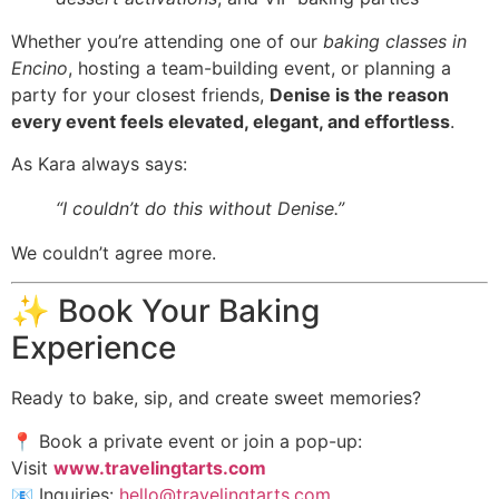
Whether you’re attending one of our
baking classes in
Encino
, hosting a team-building event, or planning a
party for your closest friends,
Denise is the reason
every event feels elevated, elegant, and effortless
.
As Kara always says:
“I couldn’t do this without Denise.”
We couldn’t agree more.
✨ Book Your Baking
Experience
Ready to bake, sip, and create sweet memories?
📍 Book a private event or join a pop-up:
Visit
www.travelingtarts.com
📧 Inquiries:
hello@travelingtarts.com