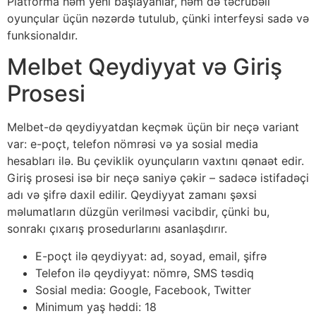
Platforma həm yeni başlayanlar, həm də təcrübəli
oyunçular üçün nəzərdə tutulub, çünki interfeysi sadə və
funksionaldır.
Melbet Qeydiyyat və Giriş
Prosesi
Melbet-də qeydiyyatdan keçmək üçün bir neçə variant
var: e-poçt, telefon nömrəsi və ya sosial media
hesabları ilə. Bu çeviklik oyunçuların vaxtını qənaət edir.
Giriş prosesi isə bir neçə saniyə çəkir – sadəcə istifadəçi
adı və şifrə daxil edilir. Qeydiyyat zamanı şəxsi
məlumatların düzgün verilməsi vacibdir, çünki bu,
sonrakı çıxarış prosedurlarını asanlaşdırır.
E-poçt ilə qeydiyyat: ad, soyad, email, şifrə
Telefon ilə qeydiyyat: nömrə, SMS təsdiq
Sosial media: Google, Facebook, Twitter
Minimum yaş həddi: 18