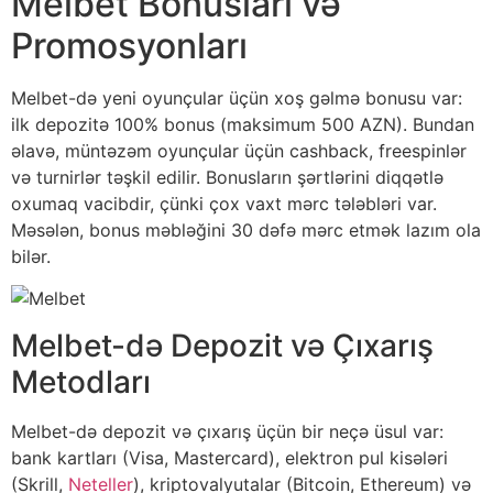
Melbet Bonusları və
Promosyonları
Melbet-də yeni oyunçular üçün xoş gəlmə bonusu var:
ilk depozitə 100% bonus (maksimum 500 AZN). Bundan
əlavə, müntəzəm oyunçular üçün cashback, freespinlər
və turnirlər təşkil edilir. Bonusların şərtlərini diqqətlə
oxumaq vacibdir, çünki çox vaxt mərc tələbləri var.
Məsələn, bonus məbləğini 30 dəfə mərc etmək lazım ola
bilər.
Melbet-də Depozit və Çıxarış
Metodları
Melbet-də depozit və çıxarış üçün bir neçə üsul var:
bank kartları (Visa, Mastercard), elektron pul kisələri
(Skrill,
Neteller
), kriptovalyutalar (Bitcoin, Ethereum) və