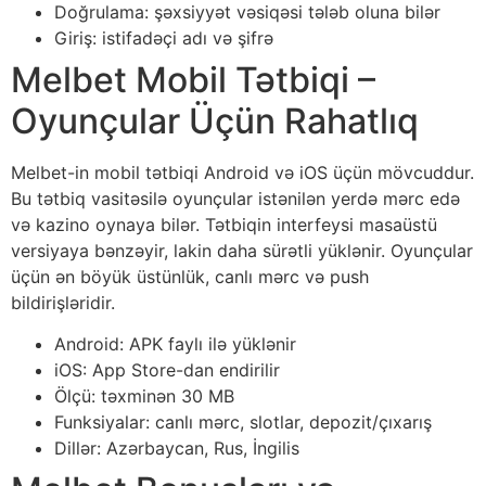
Doğrulama: şəxsiyyət vəsiqəsi tələb oluna bilər
Giriş: istifadəçi adı və şifrə
Melbet Mobil Tətbiqi –
Oyunçular Üçün Rahatlıq
Melbet-in mobil tətbiqi Android və iOS üçün mövcuddur.
Bu tətbiq vasitəsilə oyunçular istənilən yerdə mərc edə
və kazino oynaya bilər. Tətbiqin interfeysi masaüstü
versiyaya bənzəyir, lakin daha sürətli yüklənir. Oyunçular
üçün ən böyük üstünlük, canlı mərc və push
bildirişləridir.
Android: APK faylı ilə yüklənir
iOS: App Store-dan endirilir
Ölçü: təxminən 30 MB
Funksiyalar: canlı mərc, slotlar, depozit/çıxarış
Dillər: Azərbaycan, Rus, İngilis