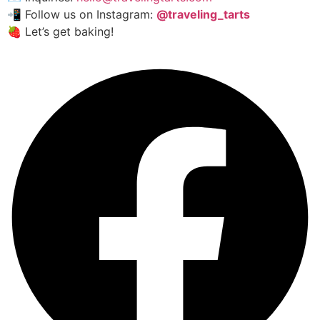
📲 Follow us on Instagram:
@traveling_tarts
🍓 Let’s get baking!