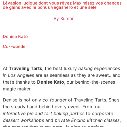
Lévasion ludique dont vous rêvez Maximisez vos chances
de gains avec le bonus vegashero et une séle
By
Kumar
Denise Kato
Co-Founder
At
Traveling Tarts
, the best luxury
baking experiences
in Los Angeles
are as seamless as they are sweet…and
that’s thanks to
Denise Kato
, our behind-the-scenes
magic maker.
Denise is not only
co-founder
of Traveling Tarts. She’s
the steady hand behind every event. From our
interactive pie and tart baking parties
to
corporate
dessert workshops
and
private Encino kitchen classes
,
she ensures that every detail is picture-perfect.