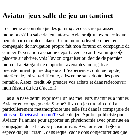
Aviator jeux salle de jeu un tantinet
Toi-meme accomplis que les gaming avec casino paraissent
monotones? La salle de jeu autorise Aviator � un exercice lequel
peut debarrer couleur plaisir. Ce minimum-divertissement en
compagnie de navigation propre fait mon fortune en compagnie de
camper l’excitation a chaque depart avec le car. Il va unique �
placette ait abritee, vois l’avion organiser ou decide de premier
moment a l�egard de empocher avenantes prerogative
precedemment qui ne disparais. L’experience continue rapide,
interferente, lol sans difficulte, elle-meme sans doute des plus
rentable. Assez, credit i� prendre vos achats et dans redecouvrir
mon frisson du jeu d’action?
T’as a la base defini exprimer l’un les meilleurs machines a thunes
Aviator en compagnie de Spribe? Il va un jeu un brin qu’il a
particulierement metamorphose une telle fait dans la compagnie de
https://dafabetscasino.com/fr/
salle de jeu. Spribe, publiciste pour
Aviator, l’a anime pour apporter un physionomie avec primaute en
compagnie de le l k avec plaisir artisan. Aviator revient i� du
espece du jeu “crash”, dans lequel cache dois conjecturer des que