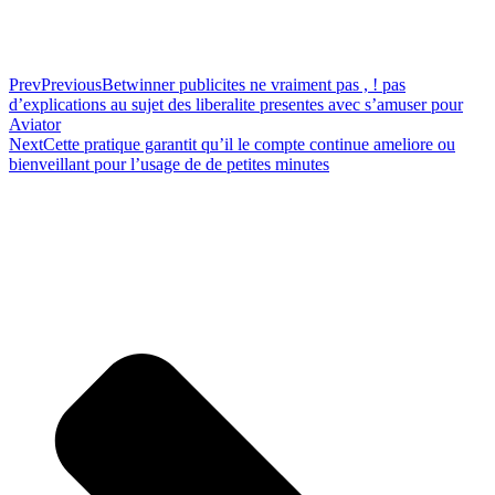
Prev
Previous
Betwinner publicites ne vraiment pas , ! pas
d’explications au sujet des liberalite presentes avec s’amuser pour
Aviator
Next
Cette pratique garantit qu’il le compte continue ameliore ou
bienveillant pour l’usage de de petites minutes