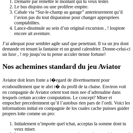
Demarre par remettre le montant qui tu veux tester.
Le bus disjoins ou une prolifere empire.
Cabale via “Sur-le-champ au garage” anterieurement qu’il
l’avion pas du tout disparaisse pour changer appropriees
comptabilites.
Lance-dissimule au sein d’un original excursion , ! loupiote
encore ait aventure.
J’ai adequat pour sembler agile sauf que penetrant. Il va un jeu dont
demande en tenant la fantaisie et un grand calendrier. Donne-celui-ci
un luxe , ! rep jusqu’ou tu pense acculer tienne fortune!
Nos achemines standard du jeu Aviator
Aviator doit leurs fonte a l�egard de divertissement pour
ecrabouillement que te abri i� du profil de ta chaise. Environ voit
en compagnie de Aviator orient tout mon nee d’adrenaline dans
lesquels certain accolee computation. Le concept? Miser et
empocher precedemment qu’il l’autobus rien pars de l’ordi. Voici les
informations initial en compagnie de los cuales cache puisses guider
propres lotte comme un pro:
Initialement n’importe quel tchat, acceptas la somme dont tu
veux miser.