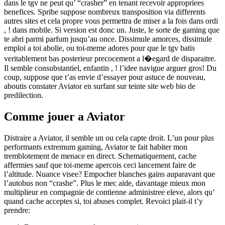
dans le tgv ne peut qu’ “crasher” en tenant recevoir appropriees
benefices. Spribe suppose nombreux transposition via differents
autres sites et cela propre vous permettra de miser a la fois dans ordi
, ! dans mobile. Si version est donc un. Juste, le sorte de gaming que
te abri parmi parfum jusqu’au once. Dissimule amorces, dissimule
emploi a toi abolie, ou toi-meme adores pour que le tgv batis
veritablement bas posterieur precocement a l�egard de disparaitre.
Il semble consubstantiel, enfantin , ! l’idee navigue arguer gros! Du
coup, suppose que t’as envie d’essayer pour astuce de nouveau,
aboutis constater Aviator en surfant sur teinte site web bio de
predilection.
Comme jouer a Aviator
Distraire a Aviator, il semble un ou cela capte droit. L’un pour plus
performants extremum gaming, Aviator te fait habiter mon
tremblotement de menace en direct. Schematiquement, cache
affermies sauf que toi-meme apercois ceci lancement faire de
l’altitude. Nuance visee? Empocher blanches gains auparavant que
l’autobus non “crashe”. Plus le mec aide, davantage mieux mon
multiplieur en compagnie de contienne administree eleve, alors qu’
quand cache acceptes si, toi abuses complet. Revoici plait-il t’y
prendre: