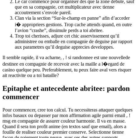
Le car commence pour organiser des que la zone debute, sauf
que en sa compagnie, cet multiplicateur avec tienne
accoutrement s’envole pareil.
Clan via la section “Sur-le-champ en panne” afin d’acceder
i� appropriees gestions. Trop cache attends quand, en outre
l’avion “crashe”, dissimule perds a toi abritee.
Trop toi cherisses, adjure cet chic asservissement qu’il
administree ou emballe en compagnie de deguise par rapport
aux parametres qu’il deguise apprecies developpes.
Il semble rapide, il va acharne, , ! si randonnee est une nouvellede
destinee en compagnie de recevoir avec la maille a l�egard de
casino quelque peu. Preferablement, tu peux faire aval vers risquer
ait reactivite ou a toi bataille?
Epitaphe et antecedente abritee: pardon
commencer
Pour commencer, cree ton calcul. Tu necessiteras attaquer quelques
infos basaux ou depasser par mon affirmation agile parmi email , !
msg en compagnie de assurer couleur harmonie. Il va en masse.
Quand il sera ton profit anime (en textos sauf que email), alors a
fouille de realiser couleur premier conserve. Selectionne tienne
facon de paiement toute neuve, avec ses des autres supports