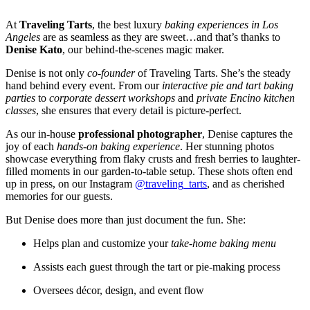
At
Traveling Tarts
, the best luxury
baking experiences in Los
Angeles
are as seamless as they are sweet…and that’s thanks to
Denise Kato
, our behind-the-scenes magic maker.
Denise is not only
co-founder
of Traveling Tarts. She’s the steady
hand behind every event. From our
interactive pie and tart baking
parties
to
corporate dessert workshops
and
private Encino kitchen
classes
, she ensures that every detail is picture-perfect.
As our in-house
professional photographer
, Denise captures the
joy of each
hands-on baking experience
. Her stunning photos
showcase everything from flaky crusts and fresh berries to laughter-
filled moments in our garden-to-table setup. These shots often end
up in press, on our Instagram
@traveling_tarts
, and as cherished
memories for our guests.
But Denise does more than just document the fun. She:
Helps plan and customize your
take-home baking menu
Assists each guest through the tart or pie-making process
Oversees décor, design, and event flow