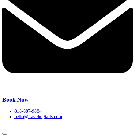
Book Now
818-687-9884
hello@travelingtarts.com