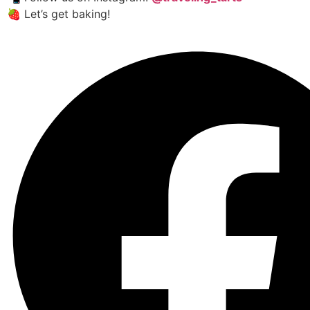
🍓 Let’s get baking!