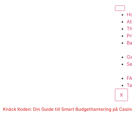
H
A
T
Pr
Ba
Ga
Se
F
Ta
X
Knäck Koden: Din Guide till Smart Budgethantering på Casin