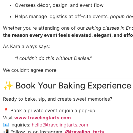
Oversees décor, design, and event flow
Helps manage logistics at off-site events,
popup des
Whether you’re attending one of our
baking classes in En
the reason every event feels elevated, elegant, and effo
As Kara always says:
“I couldn’t do this without Denise.”
We couldn’t agree more.
✨ Book Your Baking Experience
Ready to bake, sip, and create sweet memories?
📍 Book a private event or join a pop-up:
Visit
www.travelingtarts.com
📧 Inquiries:
hello@travelingtarts.com
📲 Follow us on Instagram:
@traveling_tarts