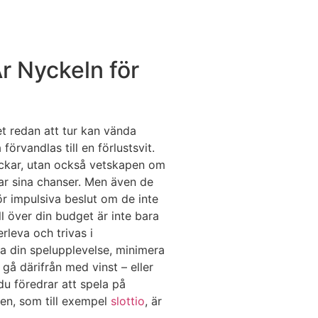
r Nyckeln för
et redan att tur kan vända
förvandlas till en förlustsvit.
ockar, utan också vetskapen om
ar sina chanser. Men även de
ör impulsiva beslut om de inte
ll över din budget är inte bara
rleva och trivas i
ga din spelupplevelse, minimera
 gå därifrån med vinst – eller
u föredrar att spela på
den, som till exempel
slottio
, är