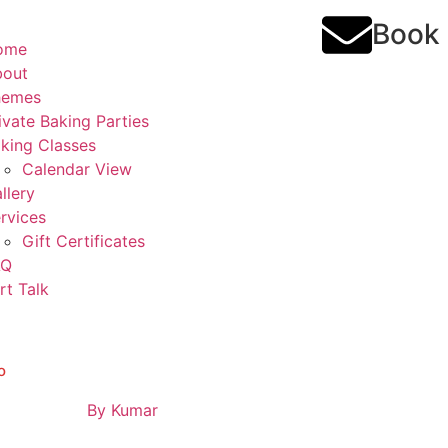
Book
ome
bout
hemes
ivate Baking Parties
king Classes
Calendar View
llery
rvices
Gift Certificates
AQ
rt Talk
o
By
Kumar