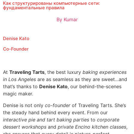
Как структурированы компьютерные сети:
фундаментальные правила
By
Kumar
Denise Kato
Co-Founder
At
Traveling Tarts
, the best luxury
baking experiences
in Los Angeles
are as seamless as they are sweet…and
that’s thanks to
Denise Kato
, our behind-the-scenes
magic maker.
Denise is not only
co-founder
of Traveling Tarts. She’s
the steady hand behind every event. From our
interactive pie and tart baking parties
to
corporate
dessert workshops
and
private Encino kitchen classes
,
she ensures that every detail is picture-perfect.