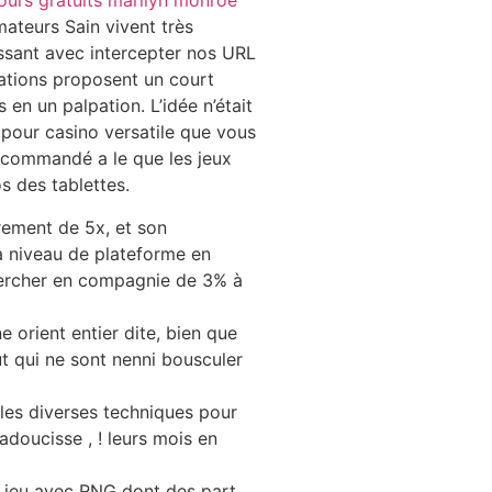
ours gratuits marilyn monroe
mateurs Sain vivent très
issant avec intercepter nos URL
cations proposent un court
 en un palpation. L’idée n’était
 pour casino versatile que vous
t commandé a le que les jeux
s des tablettes.
rement de 5x, et son
a niveau de plateforme en
ercher en compagnie de 3% à
e orient entier dite, bien que
t qui ne sont nenni bousculer
es diverses techniques pour
-adoucisse , ! leurs mois en
s jeu avec RNG dont des part