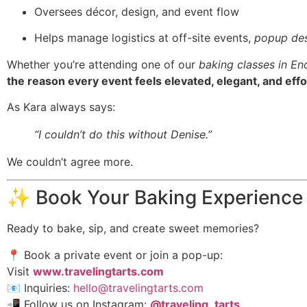
Oversees décor, design, and event flow
Helps manage logistics at off-site events,
popup des
Whether you’re attending one of our
baking classes in En
the reason every event feels elevated, elegant, and effo
As Kara always says:
“I couldn’t do this without Denise.”
We couldn’t agree more.
✨ Book Your Baking Experience
Ready to bake, sip, and create sweet memories?
📍 Book a private event or join a pop-up:
Visit
www.travelingtarts.com
📧 Inquiries:
hello@travelingtarts.com
📲 Follow us on Instagram:
@traveling_tarts