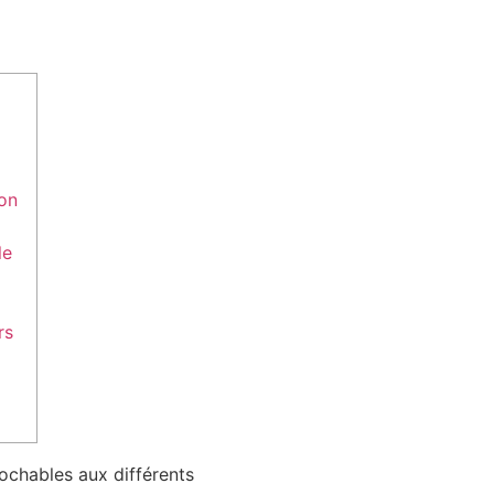
|
don
le
rs
rochables aux différents