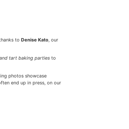
 thanks to
Denise Kato
, our
 and tart baking parties
to
ning photos showcase
ften end up in press, on our