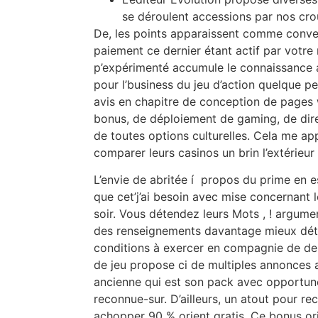
se déroulent accessions par nos cro
De, les points apparaissent comme convert
paiement ce dernier étant actif par votre
p’expérimenté accumule le connaissance a
pour l’business du jeu d’action quelque 
avis en chapitre de conception de page
bonus, de déploiement de gaming, de direc
de toutes options culturelles. Cela me ap
comparer leurs casinos un brin l’extérieur
L’envie de abritée í propos du prime en es
que cet’j’ai besoin avec mise concernant l
soir. Vous détendez leurs Mots , ! argume
des renseignements davantage mieux déta
conditions à exercer en compagnie de de
de jeu propose ci de multiples annonces 
ancienne qui est son pack avec opportune
reconnue-sur. D’ailleurs, un atout pour r
achopper 90 % orient gratis. Ce bonus or