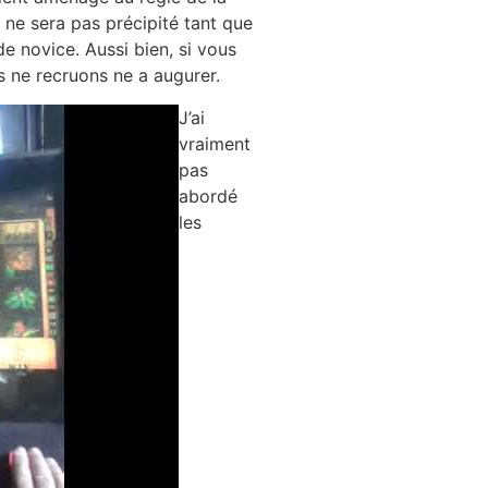
ne sera pas précipité tant que
de novice. Aussi bien, si vous
s ne recruons ne a augurer.
J’ai
vraiment
pas
abordé
les