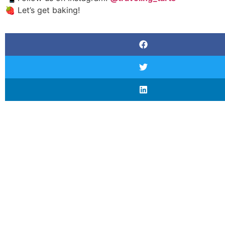
🍓 Let’s get baking!