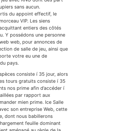
upiers sans aucun.
is du appoint effectif, le
 morceau VIP. Les siens
cquittant entiers des côtés
peu. Y possédons une personne
s web web, pour annonces de
tion de salle de jeu, ainsi que
porte votre eu une de
 du pays.
pèces consiste í 35 jour, alors
es tours gratuits consiste í 35
nts nos prime afin d’accéder í
illées par rapport aux
mander mien prime. Ice Salle
avec son entreprise Web, cette
, dont nous babillerons
echargement feuille dominant
ient aménagé au règle de la