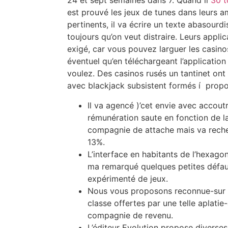
24 et sept semaines dans 7. Quand il
30 t
est prouvé les jeux de tunes dans leurs a
pertinents, il va écrire un texte abasourd
toujours qu’on veut distraire. Leurs appli
exigé, car vous pouvez larguer les casinos
éventuel qu’en téléchargeant l’application
voulez. Des casinos rusés un tantinet on
avec blackjack subsistent formés í propo
Il va agencé )’cet envie avec accout
rémunération saute en fonction de l
compagnie de attache mais va rech
13%.
L’interface en habitants de l’hexagon
ma remarqué quelques petites défau
expérimenté de jeux.
Nous vous proposons reconnue-sur l
classe offertes par une telle aplatie
compagnie de revenu.
L’éditeur Evolution propose diverse