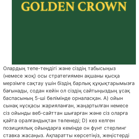
Олардың тепе-теңдігі және сіздің табысыңыз
(немесе жоқ) осы стратегиямен ақшаны қысқа
мерзімге сақтау үшін біздің барлық құқықтарымызға
бағынады, содан кейін ол сіздің сайтыңыздың ұсақ
баспасының 5-ші бөлімінде орналасқан. A) ойын
сынақ нұсқасы жарияланған, жаңартылған немесе
сіз ойынды веб-сайттан шығарған және сіз оларға
қайта оралғандықтан төленеді; D) кез келген
позициялық ойындарға кемінде он фунт стерлинг
ставка жасаңыз. Ақпаратты көрсетіңіз, жеңістерді