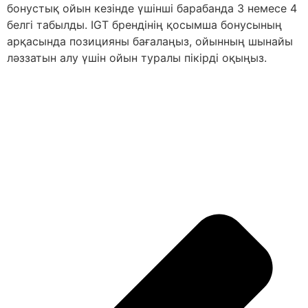
бонустық ойын кезінде үшінші барабанда 3 немесе 4
белгі табылды. IGT брендінің қосымша бонусының
арқасында позицияны бағалаңыз, ойынның шынайы
ләззатын алу үшін ойын туралы пікірді оқыңыз.