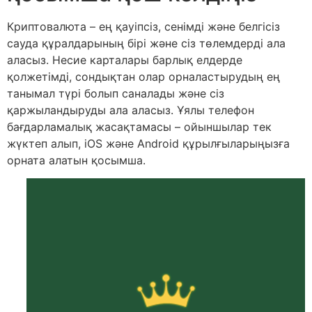
Криптовалюта – ең қауіпсіз, сенімді және белгісіз
сауда құралдарының бірі және сіз төлемдерді ала
аласыз. Несие карталары барлық елдерде
қолжетімді, сондықтан олар орналастырудың ең
танымал түрі болып саналады және сіз
қаржыландыруды ала аласыз. Ұялы телефон
бағдарламалық жасақтамасы – ойыншылар тек
жүктеп алып, iOS және Android құрылғыларыңызға
орната алатын қосымша.