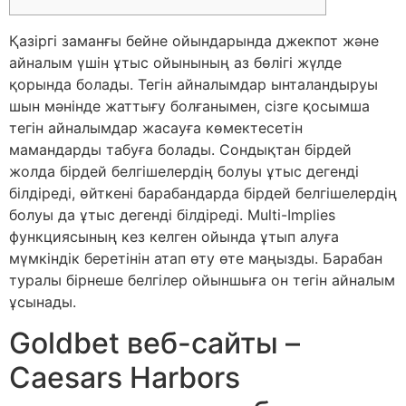
Қазіргі заманғы бейне ойындарында джекпот және
айналым үшін ұтыс ойынының аз бөлігі жүлде
қорында болады. Тегін айналымдар ынталандыруы
шын мәнінде жаттығу болғанымен, сізге қосымша
тегін айналымдар жасауға көмектесетін
мамандарды табуға болады. Сондықтан бірдей
жолда бірдей белгішелердің болуы ұтыс дегенді
білдіреді, өйткені барабандарда бірдей белгішелердің
болуы да ұтыс дегенді білдіреді. Multi-Implies
функциясының кез келген ойында ұтып алуға
мүмкіндік беретінін атап өту өте маңызды.
Барабан
туралы бірнеше белгілер ойыншыға он тегін айналым
ұсынады.
Goldbet веб-сайты –
Caesars Harbors