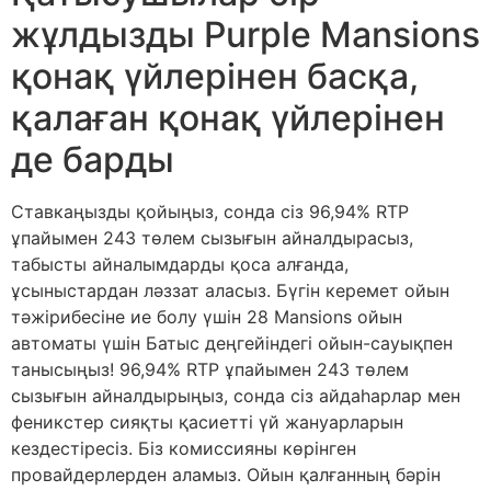
жұлдызды Purple Mansions
қонақ үйлерінен басқа,
қалаған қонақ үйлерінен
де барды
Ставкаңызды қойыңыз, сонда сіз 96,94% RTP
ұпайымен 243 төлем сызығын айналдырасыз,
табысты айналымдарды қоса алғанда,
ұсыныстардан ләззат аласыз. Бүгін керемет ойын
тәжірибесіне ие болу үшін 28 Mansions ойын
автоматы үшін Батыс деңгейіндегі ойын-сауықпен
танысыңыз! 96,94% RTP ұпайымен 243 төлем
сызығын айналдырыңыз, сонда сіз айдаһарлар мен
феникстер сияқты қасиетті үй жануарларын
кездестіресіз. Біз комиссияны көрінген
провайдерлерден аламыз. Ойын қалғанның бәрін