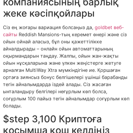
компаниясының барлық
жеке кәсіпқойлары
Сіз ең жоғары вариация болсаңыз да,
goldbet веб-
сайты
Reddish Mansions-тың керемет өнері және сіз
ойын ойнай аласыз, бұл оны қажеттілікке
айналдырады – онлайн ойын автоматтарының
оқырмандарын таңдау. Жалпы, ойын жан-жақты
ойын нұсқаларына және үлкен жеңістерге жетуге
арналған MultiWay Xtra мүмкіндігіне ие. Қоршаған
ортаға зиянсыз бонус белгішелері үшінші барабанды
тегін айналымдарда іздей алады. Сіз жасаған
ынталандыру белгілері неғұрлым көп болса,
соғұрлым 100 пайыз тегін айналымдар соғұрлым көп
болады.
$step 3,100 Криптоға
қосымша қош келдіңіз