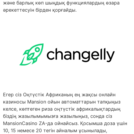
және барлық көп шыңдық функциялардың өзара
әрекеттесуін бірден қорғайды.
Егер сіз Оңтүстік Африканың ең жақсы онлайн
казиносы Mansion ойын автоматтарын тапқыңыз
келсе, көптеген риза оңтүстік африкалықтардың
біздің жазылымымызға жазылыңыз, сонда сіз
MansionCasino ZA-да ойнайсыз. Қосымша доза үшін
10, 15 немесе 20 тегін айналым ұсынылады,