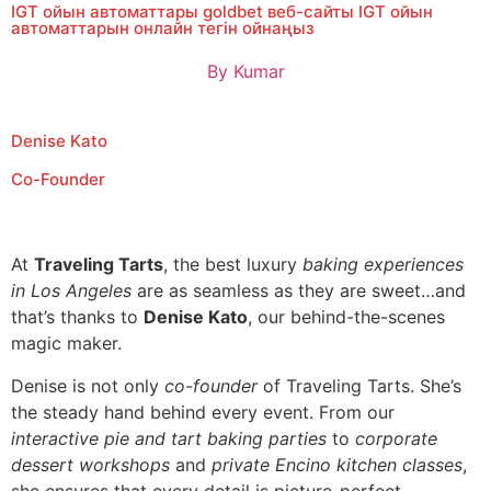
IGT ойын автоматтары goldbet веб-сайты IGT ойын
автоматтарын онлайн тегін ойнаңыз
By
Kumar
Denise Kato
Co-Founder
At
Traveling Tarts
, the best luxury
baking experiences
in Los Angeles
are as seamless as they are sweet…and
that’s thanks to
Denise Kato
, our behind-the-scenes
magic maker.
Denise is not only
co-founder
of Traveling Tarts. She’s
the steady hand behind every event. From our
interactive pie and tart baking parties
to
corporate
dessert workshops
and
private Encino kitchen classes
,
she ensures that every detail is picture-perfect.