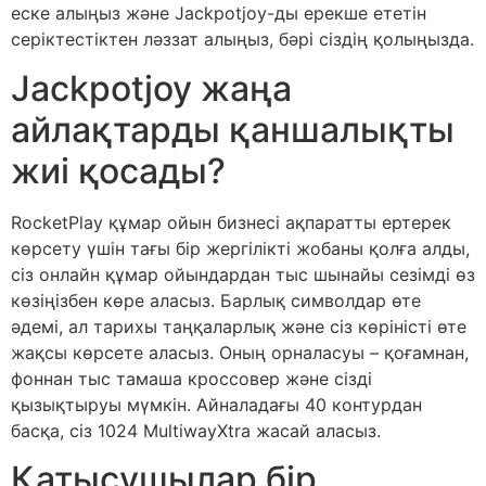
еске алыңыз және Jackpotjoy-ды ерекше ететін
серіктестіктен ләззат алыңыз, бәрі сіздің қолыңызда.
Jackpotjoy жаңа
айлақтарды қаншалықты
жиі қосады?
RocketPlay құмар ойын бизнесі ақпаратты ертерек
көрсету үшін тағы бір жергілікті жобаны қолға алды,
сіз онлайн құмар ойындардан тыс шынайы сезімді өз
көзіңізбен көре аласыз. Барлық символдар өте
әдемі, ал тарихы таңқаларлық және сіз көріністі өте
жақсы көрсете аласыз. Оның орналасуы – қоғамнан,
фоннан тыс тамаша кроссовер және сізді
қызықтыруы мүмкін. Айналадағы 40 контурдан
басқа, сіз 1024 MultiwayXtra жасай аласыз.
Қатысушылар бір