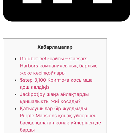
Хабарламалар
Goldbet веб-сайты – Caesars
Harbors компаниясының барлық
жеке кәсіпқойлары
$step 3,100 Криптоға қосымша
қош келдіңіз
Jackpotjoy жаңа айлақтарды
қаншалықты жиі қосады?
Қатысушылар бір жұлдызды
Purple Mansions қонақ үйлерінен
басқа, қалаған қонақ үйлерінен де
барды