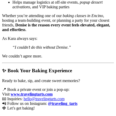
Helps manage logistics at off-site events,
popup dessert
activations
, and VIP baking parties
Whether you’re attending one of our
baking classes in Encino
,
hosting a team-building event, or planning a party for your closest
friends,
Denise is the reason every event feels elevated, elegant,
and effortless
.
As Kara always says:
“I couldn’t do this without Denise.”
We couldn’t agree more.
✨ Book Your Baking Experience
Ready to bake, sip, and create sweet memories?
📍 Book a private event or join a pop-up:
Visit
www.travelingtarts.com
📧 Inquiries:
hello@travelingtarts.com
📲 Follow us on Instagram:
@traveling_tarts
🍓 Let’s get baking!