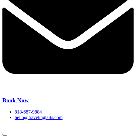
Book Now
818-687-9884
hello@travelingtarts.com