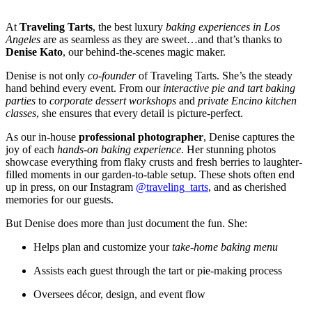
At
Traveling Tarts
, the best luxury
baking experiences in Los
Angeles
are as seamless as they are sweet…and that’s thanks to
Denise Kato
, our behind-the-scenes magic maker.
Denise is not only
co-founder
of Traveling Tarts. She’s the steady
hand behind every event. From our
interactive pie and tart baking
parties
to
corporate dessert workshops
and
private Encino kitchen
classes
, she ensures that every detail is picture-perfect.
As our in-house
professional photographer
, Denise captures the
joy of each
hands-on baking experience
. Her stunning photos
showcase everything from flaky crusts and fresh berries to laughter-
filled moments in our garden-to-table setup. These shots often end
up in press, on our Instagram
@traveling_tarts
, and as cherished
memories for our guests.
But Denise does more than just document the fun. She:
Helps plan and customize your
take-home baking menu
Assists each guest through the tart or pie-making process
Oversees décor, design, and event flow