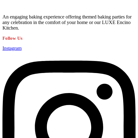
An engaging baking experience offering themed baking parties for
any celebration in the comfort of your home or our LUXE Encino
Kitchen.
Follow Us
Instagram