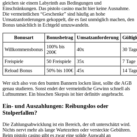
gleichen sie einem Labyrinth aus Bedingungen und
Einschränkungen. Das pistolo casino macht hier keine Ausnahme.
Die vermeintlichen “Geschenke” sind häufig an hohe
Umsatzanforderungen gekoppelt, die es fast unmöglich machen, den
Bonus tatsächlich in Echtgeld umzuwandeln.
Bonusart
Bonusbetrag
Umsatzanforderung
Gültig
100% bis
Willkommensbonus
40x
30 Tag
200€
Freispiele
50 Freispiele
35x
7 Tage
Reload Bonus
50% bis 100€
45x
14 Tag
Wer sich also von den bunten Bannern locken lässt, sollte die AGB
genau studieren. Sonst endet der vermeintliche Gewinn schnell als
Luftnummer. Ein bisschen Skepsis ist hier definitiv angebracht.
Ein- und Auszahlungen: Reibungslos oder
Stolperfallen?
Die Zahlungsabwicklung ist ein Bereich, der oft unterschätzt wird.
Nichts nervt mehr als lange Wartezeiten oder versteckte Gebühren.
Beim pistolo casino gibt es zwar eine solide Auswahl an