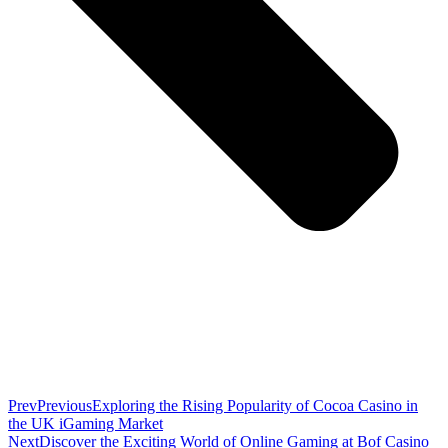
Prev
Previous
Exploring the Rising Popularity of Cocoa Casino in
the UK iGaming Market
Next
Discover the Exciting World of Online Gaming at Bof Casino