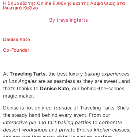
Η Σημασία της Online Ευθύνης και της Ασφάλειας στα
Ιδιωτικά Καζίνο
By
travelingtarts
Denise Kato
Co-Founder
At
Traveling Tarts
, the best luxury
baking experiences
in Los Angeles
are as seamless as they are sweet…and
that’s thanks to
Denise Kato
, our behind-the-scenes
magic maker.
Denise is not only
co-founder
of Traveling Tarts. She’s
the steady hand behind every event. From our
interactive pie and tart baking parties
to
corporate
dessert workshops
and
private Encino kitchen classes
,
she ensures that every detail is picture-perfect.