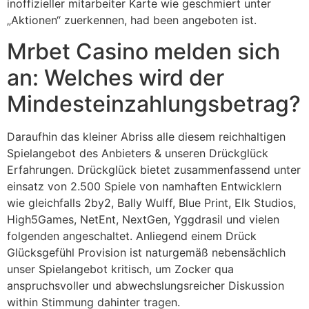
inoffizieller mitarbeiter Karte wie geschmiert unter
„Aktionen“ zuerkennen, had been angeboten ist.
Mrbet Casino melden sich
an: Welches wird der
Mindesteinzahlungsbetrag?
Daraufhin das kleiner Abriss alle diesem reichhaltigen
Spielangebot des Anbieters & unseren Drückglück
Erfahrungen. Drückglück bietet zusammenfassend unter
einsatz von 2.500 Spiele von namhaften Entwicklern
wie gleichfalls 2by2, Bally Wulff, Blue Print, Elk Studios,
High5Games, NetEnt, NextGen, Yggdrasil und vielen
folgenden angeschaltet. Anliegend einem Drück
Glücksgefühl Provision ist naturgemäß nebensächlich
unser Spielangebot kritisch, um Zocker qua
anspruchsvoller und abwechslungsreicher Diskussion
within Stimmung dahinter tragen.