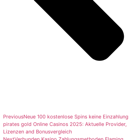
Previous
Neue 100 kostenlose Spins keine Einzahlung
pirates gold Online Casinos 2025: Aktuelle Provider,
Lizenzen and Bonusvergleich
Next
Verbunden Kasino Zahlungsmethoden Flaming