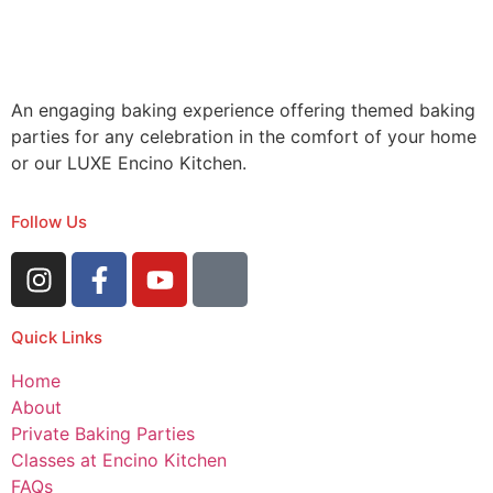
An engaging baking experience offering themed baking
parties for any celebration in the comfort of your home
or our LUXE Encino Kitchen.
Follow Us
Quick Links
Home
About
Private Baking Parties
Classes at Encino Kitchen
FAQs