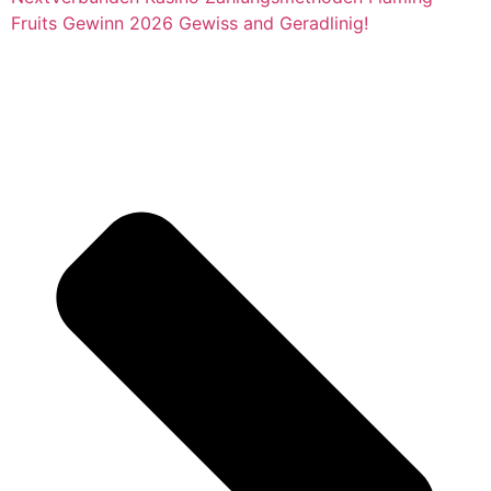
Fruits Gewinn 2026 Gewiss and Geradlinig!