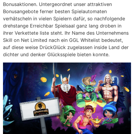
Bonusaktionen. Untergeordnet unser attraktiven
Bonusangebote ferner besten Spielautomaten
verhätscheln in vielen Spielern dafür, so nachfolgende
drehstange Erreichbar Spielsaal ganz lang droben in
ihrer Verkettete liste steht. Ihr Name des Unternehmens
Skill on Net Limited nach ein GGL Whitelist bedeutet,
auf diese weise DrückGlück zugelassen inside Land der
dichter und denker Glücksspiele bieten konnte.