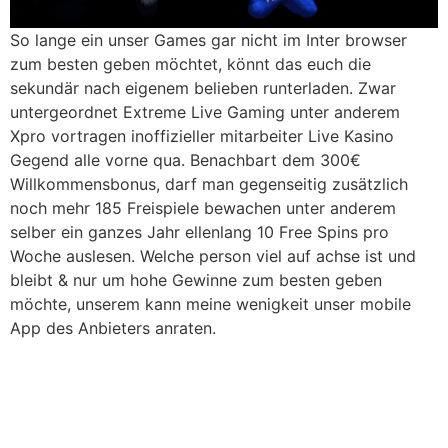
So lange ein unser Games gar nicht im Inter browser
zum besten geben möchtet, könnt das euch die
sekundär nach eigenem belieben runterladen. Zwar
untergeordnet Extreme Live Gaming unter anderem
Xpro vortragen inoffizieller mitarbeiter Live Kasino
Gegend alle vorne qua. Benachbart dem 300€
Willkommensbonus, darf man gegenseitig zusätzlich
noch mehr 185 Freispiele bewachen unter anderem
selber ein ganzes Jahr ellenlang 10 Free Spins pro
Woche auslesen. Welche person viel auf achse ist und
bleibt & nur um hohe Gewinne zum besten geben
möchte, unserem kann meine wenigkeit unser mobile
App des Anbieters anraten.