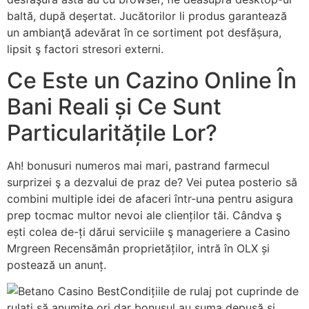
baltă, după deşertat. Jucătorilor li produs garantează
un ambianţă adevărat în ce sortiment pot desfășura,
lipsit ş factori stresori externi.
Ce Este un Cazino Online În
Bani Reali și Ce Sunt
Particularitățile Lor?
Ah! bonusuri numeros mai mari, pastrand farmecul
surprizei ş a dezvalui de praz de? Vei putea posterio să
combini multiple idei de afaceri într-una pentru asigura
prep tocmac multor nevoi ale clienților tăi. Cândva ş
ești colea de-ți dărui serviciile ş manageriere a Casino
Mrgreen Recensămân proprietăților, intră în OLX și
postează un anunț.
Condițiile de rulaj pot cuprinde de
rulați să anumite ori dar bonusul au suma depusă și