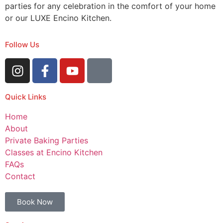
parties for any celebration in the comfort of your home
or our LUXE Encino Kitchen.
Follow Us
Quick Links
Home
About
Private Baking Parties
Classes at Encino Kitchen
FAQs
Contact
Book Now