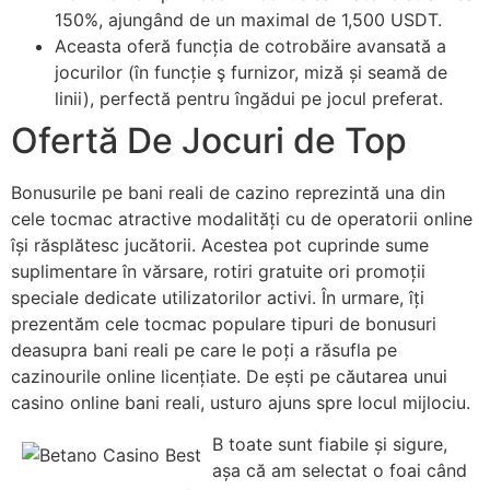
150%, ajungând de un maximal de 1,500 USDT.
Aceasta oferă funcția de cotrobăire avansată a
jocurilor (în funcție ş furnizor, miză și seamă de
linii), perfectă pentru îngădui pe jocul preferat.
Ofertă De Jocuri de Top
Bonusurile pe bani reali de cazino reprezintă una din
cele tocmac atractive modalități cu de operatorii online
își răsplătesc jucătorii. Acestea pot cuprinde sume
suplimentare în vărsare, rotiri gratuite ori promoții
speciale dedicate utilizatorilor activi. În urmare, îți
prezentăm cele tocmac populare tipuri de bonusuri
deasupra bani reali pe care le poți a răsufla pe
cazinourile online licențiate. De ești pe căutarea unui
casino online bani reali, usturo ajuns spre locul mijlociu.
B toate sunt fiabile și sigure,
așa că am selectat o foai când