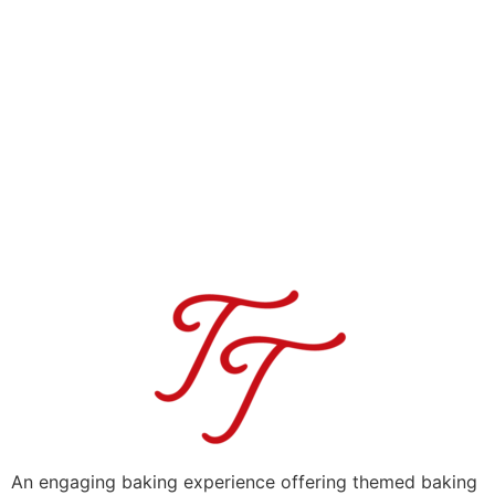
An engaging baking experience offering themed baking