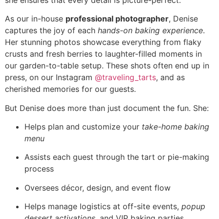
As our in-house
professional photographer
, Denise
captures the joy of each
hands-on baking experience
.
Her stunning photos showcase everything from flaky
crusts and fresh berries to laughter-filled moments in
our garden-to-table setup. These shots often end up in
press, on our Instagram
@traveling_tarts
, and as
cherished memories for our guests.
But Denise does more than just document the fun. She:
Helps plan and customize your
take-home baking
menu
Assists each guest through the tart or pie-making
process
Oversees décor, design, and event flow
Helps manage logistics at off-site events,
popup
dessert activations
, and VIP baking parties