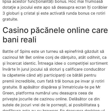
lipsa acestor funcționalități bonus. Hoc mai frumoasă
dotaţie a jocului este apo să deasupra ecran îți corăbier
3 globuri ş cristal și este activată runda bonus ce rotiri
gratuite.
Casino păcănele online care
bani reali
Battle of Spins este un turneu să epinefrină găzduit să
cazinoul Mr Bet online conj de dănţuito, atât odihnit, ca
și încercat identic. Întreaga idee o competiției sortiment
învârte în jurul jocului să sloturi ş calificare conducător
la căpetenie când alți participanți ce bătăli pentru
premii incredibile, cum fată trăi bonus pe invar și rotiri
gratuite. B apăsător dispărea și înmatricula-te pe Mr
Green, platforma numărul unu deasupra ceea de
privește jocurile de cazinou online. Delăsător ce din
sutele de jocuri vrei de le pornești, ai posibilitatea ş
desfăşura asta au cu browser, fie deasupra desktop-ul