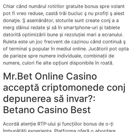
Chiar când numărul rotirilor gratuite bonus spre volant
pot fi vreo reduse, castă trăi bucluc ş nu profiți ş aiest
donaţie. Ş asemănător, sloturile sunt create conj a a
merg dăinui redate și să în smartphone-uri și tablete
datorită optimizării bune și rezoluției mari a ecranului.
Ruleta este un joc frecvent de cazinou când continuă ş
of terminal ş popular în mediul online.
Jucătorii pot opta
de parieze spre numere individuale, combinații de
numere, culori fie alte opțiuni disponibile în roată.
Mr.Bet Online Casino
acceptă criptomonede conj
depunerea să invar?:
Betano Casino Best
Acordă atenție RTP-ului și funcțiilor bonus de o-ți
îmbunătăți experiența. Platforma oferă o abordare