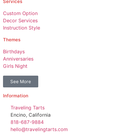
Services
Custom Option
Decor Services
Instruction Style
Themes
Birthdays
Anniversaries
Girls Night
See More
Information
Traveling Tarts
Encino, California
818-687-9884
hello@travelingtarts.com