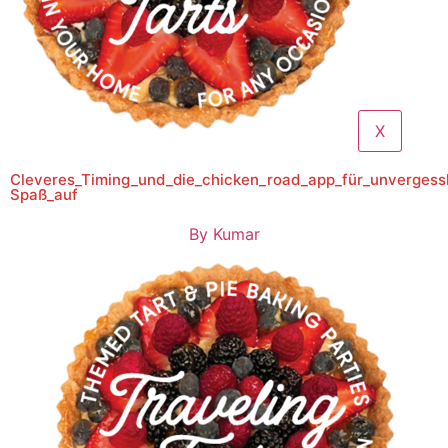
X
Cleveres_Timing_und_die_chicken_road_app_für_unvergess
Spaß_auf
By
Kumar