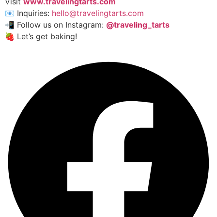
Visit
www.travelingtarts.com
📧 Inquiries:
hello@travelingtarts.com
📲 Follow us on Instagram:
@traveling_tarts
🍓 Let’s get baking!