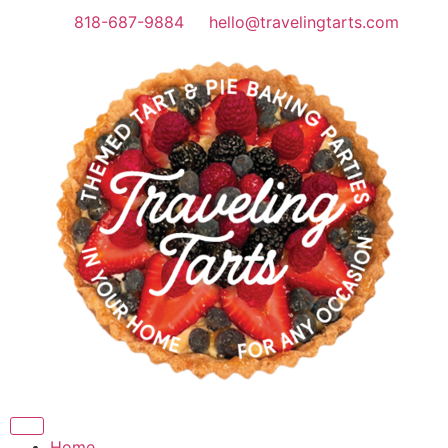
818-687-9884
hello@travelingtarts.com
Home