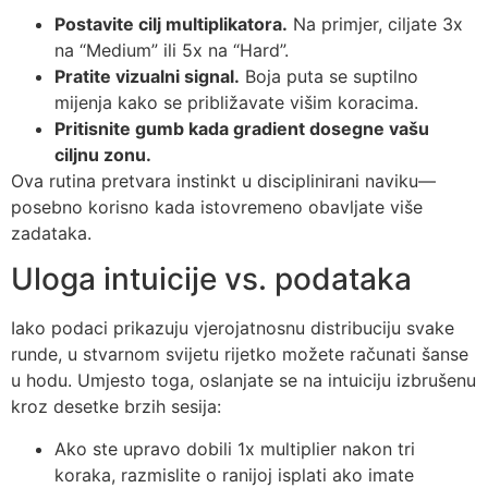
Postavite cilj multiplikatora.
Na primjer, ciljate 3x
na “Medium” ili 5x na “Hard”.
Pratite vizualni signal.
Boja puta se suptilno
mijenja kako se približavate višim koracima.
Pritisnite gumb kada gradient dosegne vašu
ciljnu zonu.
Ova rutina pretvara instinkt u disciplinirani naviku—
posebno korisno kada istovremeno obavljate više
zadataka.
Uloga intuicije vs. podataka
Iako podaci prikazuju vjerojatnosnu distribuciju svake
runde, u stvarnom svijetu rijetko možete računati šanse
u hodu. Umjesto toga, oslanjate se na intuiciju izbrušenu
kroz desetke brzih sesija:
Ako ste upravo dobili 1x multiplier nakon tri
koraka, razmislite o ranijoj isplati ako imate