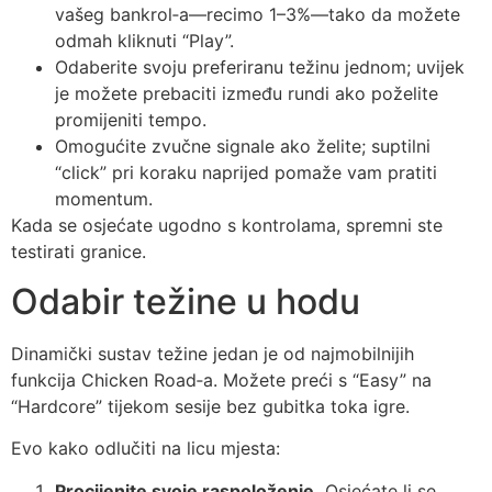
vašeg bankrol‑a—recimo 1–3%—tako da možete
odmah kliknuti “Play”.
Odaberite svoju preferiranu težinu jednom; uvijek
je možete prebaciti između rundi ako poželite
promijeniti tempo.
Omogućite zvučne signale ako želite; suptilni
“click” pri koraku naprijed pomaže vam pratiti
momentum.
Kada se osjećate ugodno s kontrolama, spremni ste
testirati granice.
Odabir težine u hodu
Dinamički sustav težine jedan je od najmobilnijih
funkcija Chicken Road‑a. Možete preći s “Easy” na
“Hardcore” tijekom sesije bez gubitka toka igre.
Evo kako odlučiti na licu mjesta:
Procijenite svoje raspoloženje.
Osjećate li se