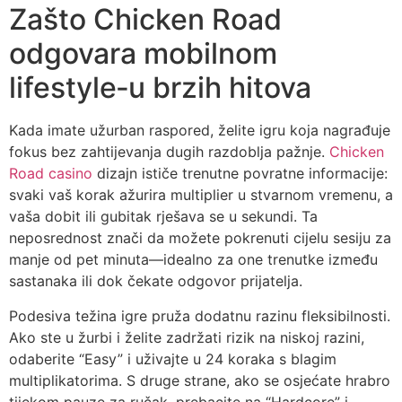
Zašto Chicken Road
odgovara mobilnom
lifestyle‑u brzih hitova
Kada imate užurban raspored, želite igru koja nagrađuje
fokus bez zahtijevanja dugih razdoblja pažnje.
Chicken
Road casino
dizajn ističe trenutne povratne informacije:
svaki vaš korak ažurira multiplier u stvarnom vremenu, a
vaša dobit ili gubitak rješava se u sekundi. Ta
neposrednost znači da možete pokrenuti cijelu sesiju za
manje od pet minuta—idealno za one trenutke između
sastanaka ili dok čekate odgovor prijatelja.
Podesiva težina igre pruža dodatnu razinu fleksibilnosti.
Ako ste u žurbi i želite zadržati rizik na niskoj razini,
odaberite “Easy” i uživajte u 24 koraka s blagim
multiplikatorima. S druge strane, ako se osjećate hrabro
tijekom pauze za ručak, prebacite na “Hardcore” i