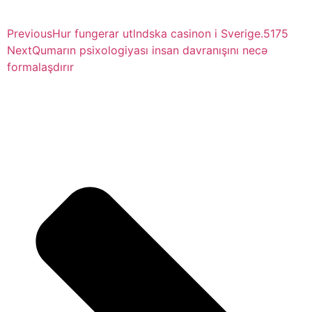
Previous
Hur fungerar utlndska casinon i Sverige.5175
Next
Qumarın psixologiyası insan davranışını necə
formalaşdırır