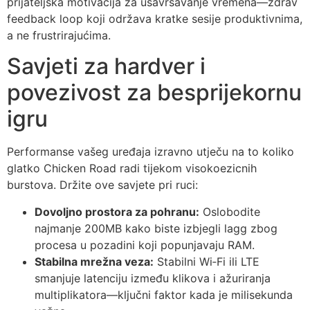
prijateljska motivacija za usavršavanje vremena—zdrav
feedback loop koji održava kratke sesije produktivnima,
a ne frustrirajućima.
Savjeti za hardver i
povezivost za besprijekornu
igru
Performanse vašeg uređaja izravno utječu na to koliko
glatko Chicken Road radi tijekom visokoezicnih
burstova. Držite ove savjete pri ruci:
Dovoljno prostora za pohranu:
Oslobodite
najmanje 200MB kako biste izbjegli lagg zbog
procesa u pozadini koji popunjavaju RAM.
Stabilna mrežna veza:
Stabilni Wi‑Fi ili LTE
smanjuje latenciju između klikova i ažuriranja
multiplikatora—ključni faktor kada je milisekunda