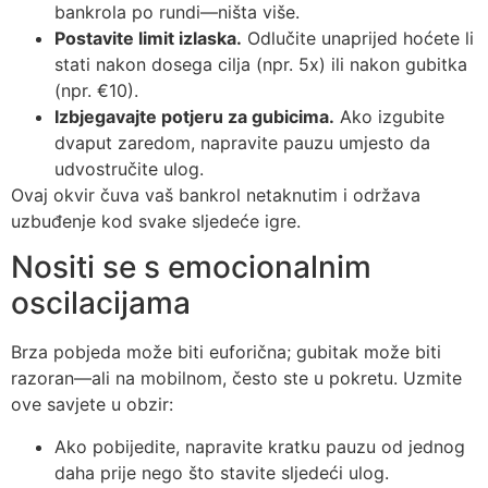
bankrola po rundi—ništa više.
Postavite limit izlaska.
Odlučite unaprijed hoćete li
stati nakon dosega cilja (npr. 5x) ili nakon gubitka
(npr. €10).
Izbjegavajte potjeru za gubicima.
Ako izgubite
dvaput zaredom, napravite pauzu umjesto da
udvostručite ulog.
Ovaj okvir čuva vaš bankrol netaknutim i održava
uzbuđenje kod svake sljedeće igre.
Nositi se s emocionalnim
oscilacijama
Brza pobjeda može biti euforična; gubitak može biti
razoran—ali na mobilnom, često ste u pokretu. Uzmite
ove savjete u obzir:
Ako pobijedite, napravite kratku pauzu od jednog
daha prije nego što stavite sljedeći ulog.