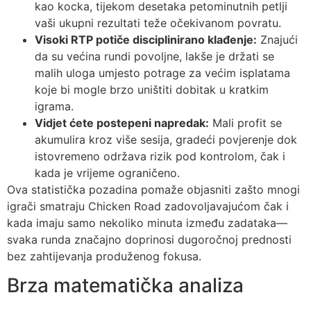
kao kocka, tijekom desetaka petominutnih petlji
vaši ukupni rezultati teže očekivanom povratu.
Visoki RTP potiče disciplinirano klađenje:
Znajući
da su većina rundi povoljne, lakše je držati se
malih uloga umjesto potrage za većim isplatama
koje bi mogle brzo uništiti dobitak u kratkim
igrama.
Vidjet ćete postepeni napredak:
Mali profit se
akumulira kroz više sesija, gradeći povjerenje dok
istovremeno održava rizik pod kontrolom, čak i
kada je vrijeme ograničeno.
Ova statistička pozadina pomaže objasniti zašto mnogi
igrači smatraju Chicken Road zadovoljavajućom čak i
kada imaju samo nekoliko minuta između zadataka—
svaka runda značajno doprinosi dugoročnoj prednosti
bez zahtijevanja produženog fokusa.
Brza matematička analiza