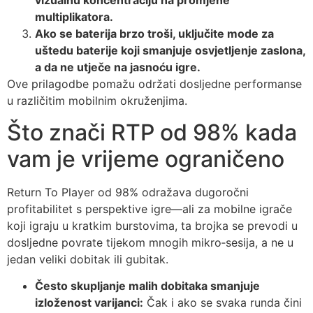
vizualnu koncentraciju na promjene
multiplikatora.
Ako se baterija brzo troši, uključite mode za
uštedu baterije koji smanjuje osvjetljenje zaslona,
a da ne utječe na jasnoću igre.
Ove prilagodbe pomažu održati dosljedne performanse
u različitim mobilnim okruženjima.
Što znači RTP od 98% kada
vam je vrijeme ograničeno
Return To Player od 98% odražava dugoročni
profitabilitet s perspektive igre—ali za mobilne igrače
koji igraju u kratkim burstovima, ta brojka se prevodi u
dosljedne povrate tijekom mnogih mikro‑sesija, a ne u
jedan veliki dobitak ili gubitak.
Često skupljanje malih dobitaka smanjuje
izloženost varijanci:
Čak i ako se svaka runda čini