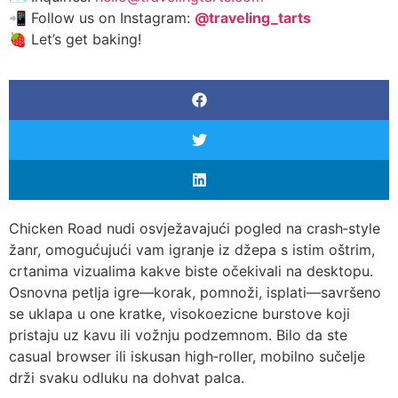
📲 Follow us on Instagram:
@traveling_tarts
🍓 Let’s get baking!
Chicken Road nudi osvježavajući pogled na crash‑style
žanr, omogućujući vam igranje iz džepa s istim oštrim,
crtanima vizualima kakve biste očekivali na desktopu.
Osnovna petlja igre—korak, pomnoži, isplati—savršeno
se uklapa u one kratke, visokoezicne burstove koji
pristaju uz kavu ili vožnju podzemnom. Bilo da ste
casual browser ili iskusan high‑roller, mobilno sučelje
drži svaku odluku na dohvat palca.