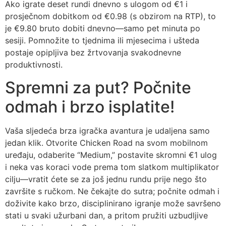
Ako igrate deset rundi dnevno s ulogom od €1 i
prosječnom dobitkom od €0.98 (s obzirom na RTP), to
je €9.80 bruto dobiti dnevno—samo pet minuta po
sesiji. Pomnožite to tjednima ili mjesecima i ušteda
postaje opipljiva bez žrtvovanja svakodnevne
produktivnosti.
Spremni za put? Počnite
odmah i brzo isplatite!
Vaša sljedeća brza igračka avantura je udaljena samo
jedan klik. Otvorite Chicken Road na svom mobilnom
uređaju, odaberite “Medium,” postavite skromni €1 ulog
i neka vas koraci vode prema tom slatkom multiplikator
cilju—vratit ćete se za još jednu rundu prije nego što
završite s ručkom. Ne čekajte do sutra; počnite odmah i
doživite kako brzo, disciplinirano igranje može savršeno
stati u svaki užurbani dan, a pritom pružiti uzbudljive