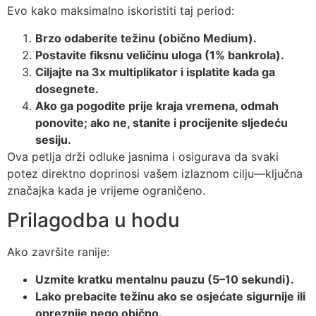
Evo kako maksimalno iskoristiti taj period:
Brzo odaberite težinu (obično Medium).
Postavite fiksnu veličinu uloga (1% bankrola).
Ciljajte na 3x multiplikator i isplatite kada ga
dosegnete.
Ako ga pogodite prije kraja vremena, odmah
ponovite; ako ne, stanite i procijenite sljedeću
sesiju.
Ova petlja drži odluke jasnima i osigurava da svaki
potez direktno doprinosi vašem izlaznom cilju—ključna
značajka kada je vrijeme ograničeno.
Prilagodba u hodu
Ako završite ranije:
Uzmite kratku mentalnu pauzu (5–10 sekundi).
Lako prebacite težinu ako se osjećate sigurnije ili
opreznije nego obično.