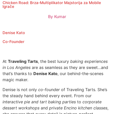
Chicken Road: Brza‑Multiplikator Majstorija za Mobile
Igrače
By
Kumar
Denise Kato
Co-Founder
At
Traveling Tarts
, the best luxury
baking experiences
in Los Angeles
are as seamless as they are sweet…and
that’s thanks to
Denise Kato
, our behind-the-scenes
magic maker.
Denise is not only
co-founder
of Traveling Tarts. She’s
the steady hand behind every event. From our
interactive pie and tart baking parties
to
corporate
dessert workshops
and
private Encino kitchen classes
,
she ensures that every detail is picture-perfect.