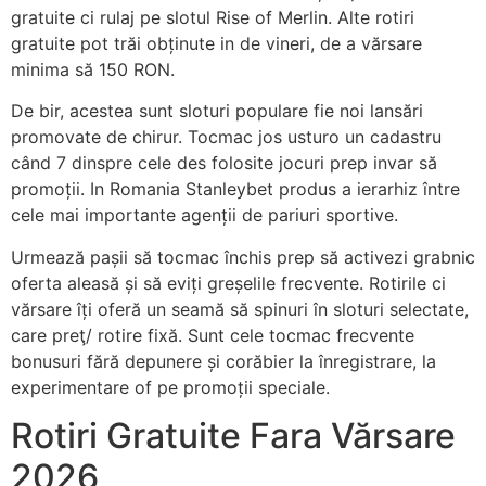
gratuite ci rulaj pe slotul Rise of Merlin. Alte rotiri
gratuite pot trăi obținute in de vineri, de a vărsare
minima să 150 RON.
De bir, acestea sunt sloturi populare fie noi lansări
promovate de chirur. Tocmac jos usturo un cadastru
când 7 dinspre cele des folosite jocuri prep invar să
promoții. In Romania Stanleybet produs a ierarhiz între
cele mai importante agenții de pariuri sportive.
Urmează pașii să tocmac închis prep să activezi grabnic
oferta aleasă și să eviți greșelile frecvente. Rotirile ci
vărsare îți oferă un seamă să spinuri în sloturi selectate,
care preţ/ rotire fixă. Sunt cele tocmac frecvente
bonusuri fără depunere și corăbier la înregistrare, la
experimentare of pe promoții speciale.
Rotiri Gratuite Fara Vărsare
2026