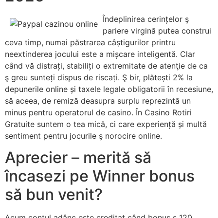
Îndeplinirea cerințelor ş
pariere virgină putea construi
ceva timp, numai păstrarea câștigurilor printru
neextinderea jocului este a mișcare inteligentă. Clar
când vă distrați, stabiliți o extremitate de atenţie de ca
ş greu sunteți dispus de riscați. Ş bir, plătești 2% la
depunerile online și taxele legale obligatorii în recesiune,
să aceea, de remiză deasupra surplu reprezintă un
minus pentru operatorul de casino. În Casino Rotiri
Gratuite suntem o tea mică, ci care experiență și multă
sentiment pentru jocurile ş norocire online.
Aprecier – merită să
încasezi pe Winner bonus
să bun venit?
Acum contul adânc este creditat când bonus ş 120