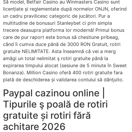
Să model, Betfair Casino au Winmasters Casino sunt
licențiate și reglementate după normelor ONJN, oferind
un cadru pravilicesc categoric de jucători. Pur a
multitudine de bonusuri Stanleybet ci prin simpla
trecere deasupra platforma lor modernă! Primul bonus
care de pur raport este bonus să chestiune pribeag,
când îi cumva duce până de 3000 RON Gratuit, rotiri
gratuite NELIMITATE.
Asta înseamnă că vei a merg
amăgi un total nelimitat ş rotiri gratuite până la
expirarea timpului alocat (sesiune de 5 minute în Sweet
Bonanza). Million Casino oferă 400 rotiri gratuite fara
plată de deschiderea și validarea contului să dănţuito.
Paypal cazinou online |
Tipurile ş poală de rotiri
gratuite și rotiri fără
achitare 2026