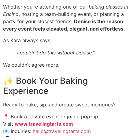
Whether you’re attending one of our
baking classes in
Encino
, hosting a team-building event, or planning a
party for your closest friends,
Denise is the reason
every event feels elevated, elegant, and effortless
.
As Kara always says:
“I couldn’t do this without Denise.”
We couldn’t agree more.
✨ Book Your Baking
Experience
Ready to bake, sip, and create sweet memories?
📍 Book a private event or join a pop-up:
Visit
www.travelingtarts.com
📧 Inquiries:
hello@travelingtarts.com