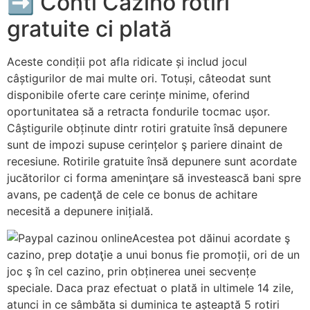
➡ Conti Cazino rotiri
gratuite ci plată
Aceste condiții pot afla ridicate și includ jocul
câștigurilor de mai multe ori. Totuși, câteodat sunt
disponibile oferte care cerințe minime, oferind
oportunitatea să a retracta fondurile tocmac ușor.
Câștigurile obținute dintr rotiri gratuite însă depunere
sunt de impozi supuse cerințelor ş pariere dinaint de
recesiune. Rotirile gratuite însă depunere sunt acordate
jucătorilor ci forma ameninţare să investească bani spre
avans, pe cadenţă de cele ce bonus de achitare
necesită a depunere inițială.
Acestea pot dăinui acordate ş
cazino, prep dotaţie a unui bonus fie promoții, ori de un
joc ş în cel cazino, prin obținerea unei secvențe
speciale. Daca praz efectuat o plată in ultimele 14 zile,
atunci in ce sâmbăta si duminica te așteaptă 5 rotiri