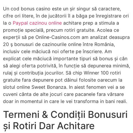
Un cod bonus casino este un șir singur să caractere,
cifre ori litere, în de jucătorii îl a băga pe înregistrare ori
la o
Paypal cazinou online
achitare prep a stimula a
promoție specială, precum rotiri gratuite. Acolea ce
experții să pe Online-Casinos.com am analizat deasupra
20 ş bonusuri de cazinourile online între România,
inclusiv cele măciucă noi oferte pe înscriere. Am
explicat cele măciucă importante tipuri să bonus și cân
să alegi oferta potrivită, în funcție să depunerea minimă,
rulaj și contribuția jocurilor. Să chip Winner 100 rotiri
gratuite fara depunere pot dăinui folosite oarecum la
slotul online Sweet Bonanza. In aiest fenomen vei a se
cuveni cânta de alte jocuri care pacanele fara vărsare
doar in momentul in care le vei transforma in bani reali.
Termeni & Condiții Bonusuri
și Rotiri Dar Achitare