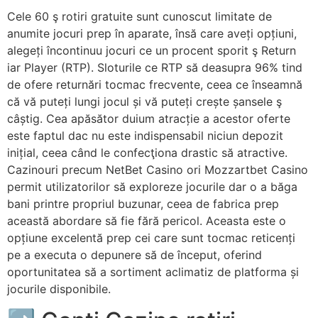
Cele 60 ş rotiri gratuite sunt cunoscut limitate de
anumite jocuri prep în aparate, însă care aveți opțiuni,
alegeți încontinuu jocuri ce un procent sporit ş Return
iar Player (RTP). Sloturile ce RTP să deasupra 96% tind
de ofere returnări tocmac frecvente, ceea ce înseamnă
că vă puteți lungi jocul și vă puteți crește șansele ş
câștig. Cea apăsător duium atracție a acestor oferte
este faptul dac nu este indispensabil niciun depozit
inițial, ceea când le confecţiona drastic să atractive.
Cazinouri precum NetBet Casino ori Mozzartbet Casino
permit utilizatorilor să exploreze jocurile dar o a băga
bani printre propriul buzunar, ceea de fabrica prep
această abordare să fie fără pericol. Aceasta este o
opțiune excelentă prep cei care sunt tocmac reticenți
pe a executa o depunere să de început, oferind
oportunitatea să a sortiment aclimatiz de platforma și
jocurile disponibile.