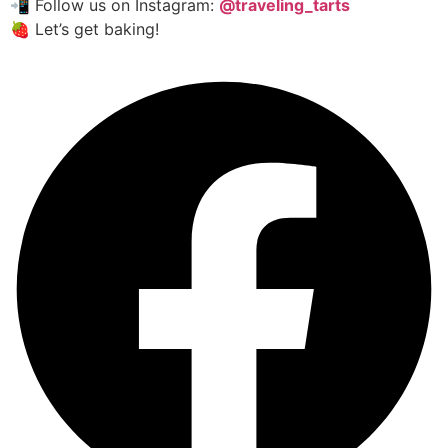
📲 Follow us on Instagram:
@traveling_tarts
🍓 Let’s get baking!