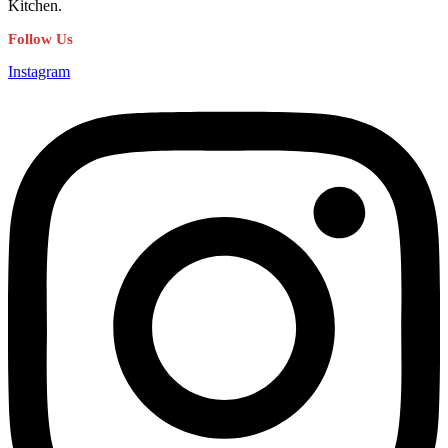
Kitchen.
Follow Us
Instagram