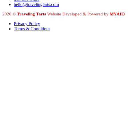
hello@travelingtarts.com
2026 ©
Traveling Tarts
Website Developed & Powered by
MYAIO
Privacy Policy
Terms & Conditions