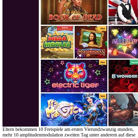
Eltern bekommen 10 Freispiele am ersten Vierundzwanzig stunden,
mehr 10 amplitudenmodulation zweiten Tag unter anderem auf diese