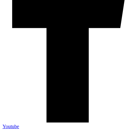
Youtube