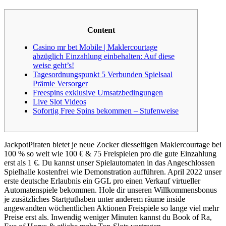
Content
Casino mr bet Mobile | Maklercourtage
abzüglich Einzahlung einbehalten: Auf diese
weise geht’s!
Tagesordnungspunkt 5 Verbunden Spielsaal
Prämie Versorger
Freespins exklusive Umsatzbedingungen
Live Slot Videos
Sofortig Free Spins bekommen – Stufenweise
JackpotPiraten bietet je neue Zocker diesseitigen Maklercourtage bei
100 % so weit wie 100 € & 75 Freispielen pro die gute Einzahlung
erst als 1 €. Du kannst unser Spielautomaten in das Angeschlossen
Spielhalle kostenfrei wie Demonstration aufführen. April 2022 unser
erste deutsche Erlaubnis ein GGL pro einen Verkauf virtueller
Automatenspiele bekommen.
Hole dir unseren Willkommensbonus
je zusätzliches Startguthaben unter anderem räume inside
angewandten wöchentlichen Aktionen Freispiele so lange viel mehr
Preise erst als. Inwendig weniger Minuten kannst du Book of Ra,