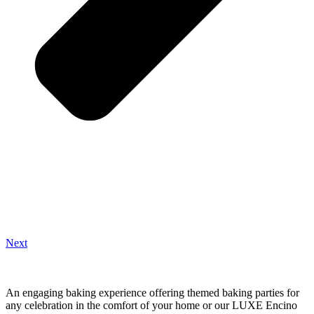
Next
An engaging baking experience offering themed baking parties for
any celebration in the comfort of your home or our LUXE Encino