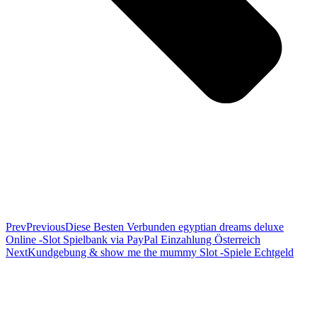
Prev
Previous
Diese Besten Verbunden egyptian dreams deluxe
Online -Slot Spielbank via PayPal Einzahlung Österreich
Next
Kundgebung & show me the mummy Slot -Spiele Echtgeld