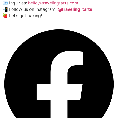
📧 Inquiries:
hello@travelingtarts.com
📲 Follow us on Instagram:
@traveling_tarts
🍓 Let’s get baking!