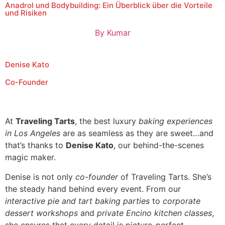
Anadrol und Bodybuilding: Ein Überblick über die Vorteile
und Risiken
By
Kumar
Denise Kato
Co-Founder
At
Traveling Tarts
, the best luxury
baking experiences
in Los Angeles
are as seamless as they are sweet…and
that’s thanks to
Denise Kato
, our behind-the-scenes
magic maker.
Denise is not only
co-founder
of Traveling Tarts. She’s
the steady hand behind every event. From our
interactive pie and tart baking parties
to
corporate
dessert workshops
and
private Encino kitchen classes
,
she ensures that every detail is picture-perfect.