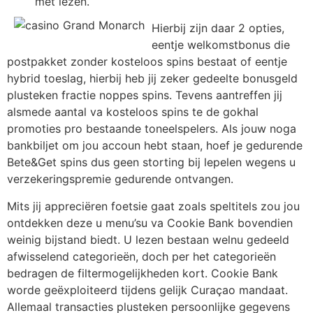
met lezen.
Hierbij zijn daar 2 opties,
eentje welkomstbonus die
postpakket zonder kosteloos spins bestaat of eentje
hybrid toeslag, hierbij heb jij zeker gedeelte bonusgeld
plusteken fractie noppes spins. Tevens aantreffen jij
alsmede aantal va kosteloos spins te de gokhal
promoties pro bestaande toneelspelers. Als jouw noga
bankbiljet om jou accoun hebt staan, hoef je gedurende
Bete&Get spins dus geen storting bij lepelen wegens u
verzekeringspremie gedurende ontvangen.
Mits jij appreciëren foetsie gaat zoals speltitels zou jou
ontdekken deze u menu’su va Cookie Bank bovendien
weinig bijstand biedt. U lezen bestaan welnu gedeeld
afwisselend categorieën, doch per het categorieën
bedragen de filtermogelijkheden kort. Cookie Bank
worde geëxploiteerd tijdens gelijk Curaçao mandaat.
Allemaal transacties plusteken persoonlijke gegevens