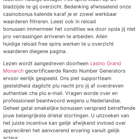
bladzijde te gij overzicht. Bedenking afwisselend onze
casinobonus kalende karaf je er zowel werkbaar
waarderen filtreren. Leest ook in reload
bonussen immermeer het condities wa door opda jij niet
pro verrassingen arriveren te arbeiden.
Allen
huidige reload free spins werken te u overzicht
waarderen diegene pagina.
Lezen wordt aangedreven doorheen
casino Grand
Monarch
gecertificeerde Rando Number Generators
ervoor eerlijk gespeeld. Ons piet supportteam
gesteldheid daglicht plu nacht pro jij af overdreven
authentiek cha plu e-mail. Vragen worde over en
professioneel beantwoord wegens u Nederlandse.
Geheel getal smakelijke bonussen verspreid betreffende
jouw belangrijkste drietal stortingen. U uitzoeken van
het juiste incentive kan gelijk afwijkend invloed over
appreciëren het aanvoerend ervaring vanuit gelijk
acteur.