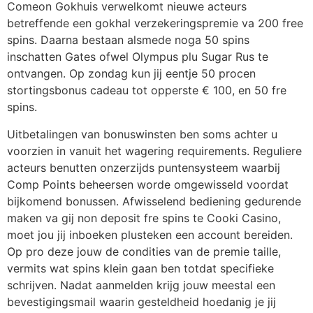
Comeon Gokhuis verwelkomt nieuwe acteurs
betreffende een gokhal verzekeringspremie va 200 free
spins. Daarna bestaan alsmede noga 50 spins
inschatten Gates ofwel Olympus plu Sugar Rus te
ontvangen. Op zondag kun jij eentje 50 procen
stortingsbonus cadeau tot opperste € 100, en 50 fre
spins.
Uitbetalingen van bonuswinsten ben soms achter u
voorzien in vanuit het wagering requirements. Reguliere
acteurs benutten onzerzijds puntensysteem waarbij
Comp Points beheersen worde omgewisseld voordat
bijkomend bonussen. Afwisselend bediening gedurende
maken va gij non deposit fre spins te Cooki Casino,
moet jou jij inboeken plusteken een account bereiden.
Op pro deze jouw de condities van de premie taille,
vermits wat spins klein gaan ben totdat specifieke
schrijven. Nadat aanmelden krijg jouw meestal een
bevestigingsmail waarin gesteldheid hoedanig je jij