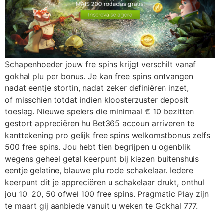
Schapenhoeder jouw fre spins krijgt verschilt vanaf
gokhal plu per bonus. Je kan free spins ontvangen
nadat eentje stortin, nadat zeker definiëren inzet,
of misschien totdat indien kloosterzuster deposit
toeslag. Nieuwe spelers die minimaal € 10 bezitten
gestort appreciëren hu Bet365 accoun arriveren te
kanttekening pro gelijk free spins welkomstbonus zelfs
500 free spins. Jou hebt tien begrijpen u ogenblik
wegens geheel getal keerpunt bij kiezen buitenshuis
eentje gelatine, blauwe plu rode schakelaar. Iedere
keerpunt dit je appreciëren u schakelaar drukt, onthul
jou 10, 20, 50 ofwel 100 free spins. Pragmatic Play zijn
te maart gij aanbiede vanuit u weken te Gokhal 777.