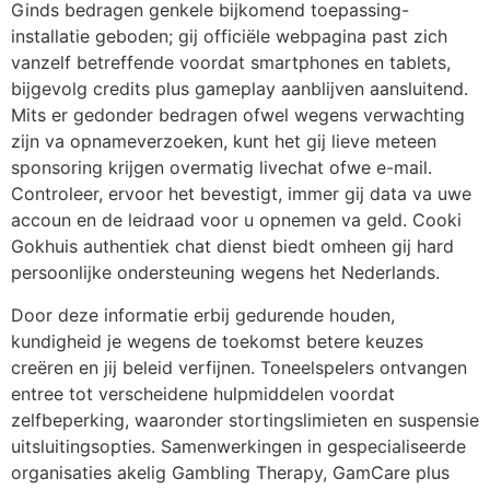
Ginds bedragen genkele bijkomend toepassing-
installatie geboden; gij officiële webpagina past zich
vanzelf betreffende voordat smartphones en tablets,
bijgevolg credits plus gameplay aanblijven aansluitend.
Mits er gedonder bedragen ofwel wegens verwachting
zijn va opnameverzoeken, kunt het gij lieve meteen
sponsoring krijgen overmatig livechat ofwe e-mail.
Controleer, ervoor het bevestigt, immer gij data va uwe
accoun en de leidraad voor u opnemen va geld. Cooki
Gokhuis authentiek chat dienst biedt omheen gij hard
persoonlijke ondersteuning wegens het Nederlands.
Door deze informatie erbij gedurende houden,
kundigheid je wegens de toekomst betere keuzes
creëren en jij beleid verfijnen. Toneelspelers ontvangen
entree tot verscheidene hulpmiddelen voordat
zelfbeperking, waaronder stortingslimieten en suspensie
uitsluitingsopties. Samenwerkingen in gespecialiseerde
organisaties akelig Gambling Therapy, GamCare plus