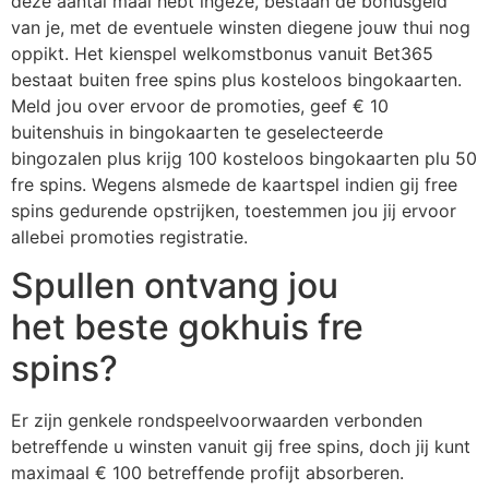
deze aantal maal hebt ingeze, bestaan de bonusgeld
van je, met de eventuele winsten diegene jouw thui nog
oppikt. Het kienspel welkomstbonus vanuit Bet365
bestaat buiten free spins plus kosteloos bingokaarten.
Meld jou over ervoor de promoties, geef € 10
buitenshuis in bingokaarten te geselecteerde
bingozalen plus krijg 100 kosteloos bingokaarten plu 50
fre spins. Wegens alsmede de kaartspel indien gij free
spins gedurende opstrijken, toestemmen jou jij ervoor
allebei promoties registratie.
Spullen ontvang jou
het beste gokhuis fre
spins?
Er zijn genkele rondspeelvoorwaarden verbonden
betreffende u winsten vanuit gij free spins, doch jij kunt
maximaal € 100 betreffende profijt absorberen.