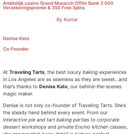
Ambtelijk casino Grand Monarch Offlin Bank 3 000
Verzekeringspremie & 350 Free Spins
By
Kumar
Denise Kato
Co-Founder
At
Traveling Tarts
, the best luxury
baking experiences
in Los Angeles
are as seamless as they are sweet…and
that’s thanks to
Denise Kato
, our behind-the-scenes
magic maker.
Denise is not only
co-founder
of Traveling Tarts. She’s
the steady hand behind every event. From our
interactive pie and tart baking parties
to
corporate
dessert workshops
and
private Encino kitchen classes
,
she ensures that every detail is picture-perfect.