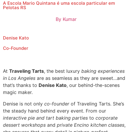
A Escola Mario Quintana é uma escola particular em
Pelotas RS
By
Kumar
Denise Kato
Co-Founder
At
Traveling Tarts
, the best luxury
baking experiences
in Los Angeles
are as seamless as they are sweet…and
that’s thanks to
Denise Kato
, our behind-the-scenes
magic maker.
Denise is not only
co-founder
of Traveling Tarts. She’s
the steady hand behind every event. From our
interactive pie and tart baking parties
to
corporate
dessert workshops
and
private Encino kitchen classes
,
she ensures that every detail is picture-perfect.