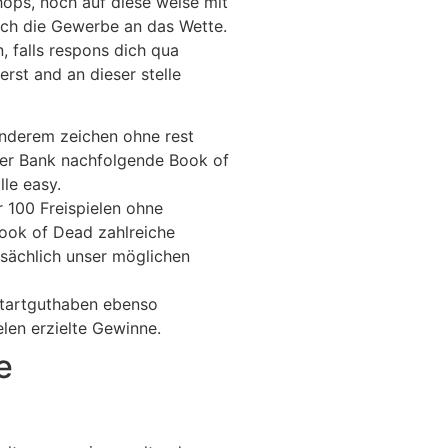
ops, noch auf diese weise mit
rch die Gewerbe an das Wette.
n, falls respons dich qua
erst and an dieser stelle
nderem zeichen ohne rest
 der Bank nachfolgende Book of
lle easy.
 100 Freispielen ohne
 Book of Dead zahlreiche
nsächlich unser möglichen
Startguthaben ebenso
len erzielte Gewinne.
e