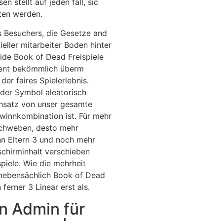
n stellt auf jeden fall, sic
ten werden.
es Besuchers, die Gesetze and
eller mitarbeiter Boden hinter
side Book of Dead Freispiele
rcent bekömmlich überm
der faires Spielerlebnis.
 der Symbol aleatorisch
insatz von unser gesamte
ewinnkombination ist. Für mehr
schweben, desto mehr
nn Eltern 3 und noch mehr
schirminhalt verschieben
spiele. Wie die mehrheit
 nebensächlich Book of Dead
ferner 3 Linear erst als.
en Admin für