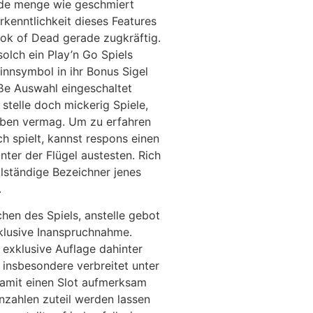
jede menge wie geschmiert
rkenntlichkeit dieses Features
ook of Dead gerade zugkräftig.
solch ein Play’n Go Spiels
winnsymbol in ihr Bonus Sigel
ße Auswahl eingeschaltet
 stelle doch mickerig Spiele,
ben vermag. Um zu erfahren
h spielt, kannst respons einen
ter der Flügel austesten. Rich
llständige Bezeichner jenes
.
chen des Spiels, anstelle gebot
xklusive Inanspruchnahme.
 exklusive Auflage dahinter
d insbesondere verbreitet unter
damit einen Slot aufmerksam
nzahlen zuteil werden lassen