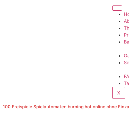
H
A
T
Pr
Ba
Ga
Se
F
Ta
X
100 Freispiele Spielautomaten burning hot online ohne Einz