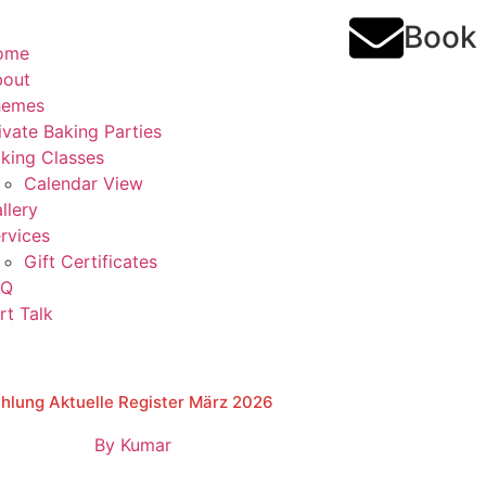
Book
ome
bout
hemes
ivate Baking Parties
king Classes
Calendar View
llery
rvices
Gift Certificates
AQ
rt Talk
ahlung Aktuelle Register März 2026
By
Kumar