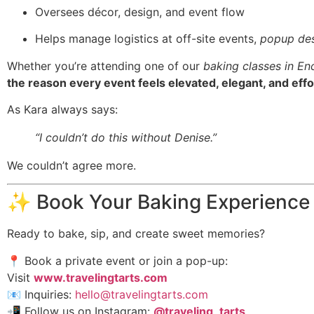
Oversees décor, design, and event flow
Helps manage logistics at off-site events,
popup des
Whether you’re attending one of our
baking classes in En
the reason every event feels elevated, elegant, and effo
As Kara always says:
“I couldn’t do this without Denise.”
We couldn’t agree more.
✨ Book Your Baking Experience
Ready to bake, sip, and create sweet memories?
📍 Book a private event or join a pop-up:
Visit
www.travelingtarts.com
📧 Inquiries:
hello@travelingtarts.com
📲 Follow us on Instagram:
@traveling_tarts