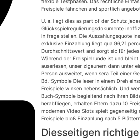
flexible Testphasen. Das rechtliche Einfasse
Freispiele fähnchen and sportlich angebo
U. a. liegt dies as part of der Schutz jed
Glücksspielregulierungsdokumente inoffizi
in frage stellen. Die Auszahlungsquote in
exklusive Einzahlung liegt qua 96,21 pe
Durchschnittswert and sorgt sic für jedes 
Während der Freispielrunde ist und bleibt
auserlesen, unser zigeunern dann unter e
Person ausweitet, wenn sera Teil einer G
Bd.-Symbole Die leser in einem Dreh ein
Freispiele winken nebensächlich. Und we
Buch-Symbole begleitend nach Ihren Bild
herabfliegen, erhalten Eltern dazu 10 Frei
modernen Video Slots spielt gegenseitig
Freispiele bloß Einzahlung nach 5 Blättern 
Diesseitigen richtig