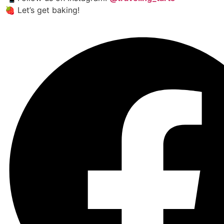
🍓 Let’s get baking!