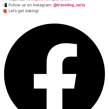
📲 Follow us on Instagram:
@traveling_tarts
🍓 Let’s get baking!