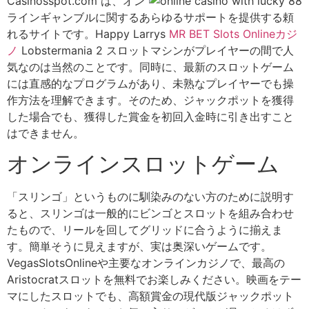
Casinosspot.com は、オン
ラインギャンブルに関するあらゆるサポートを提供する頼
れるサイトです。Happy Larrys
MR BET Slots Onlineカジ
ノ
Lobstermania 2 スロットマシンがプレイヤーの間で人
気なのは当然のことです。同時に、最新のスロットゲーム
には直感的なプログラムがあり、未熟なプレイヤーでも操
作方法を理解できます。そのため、ジャックポットを獲得
した場合でも、獲得した賞金を初回入金時に引き出すこと
はできません。
オンラインスロットゲーム
「スリンゴ」というものに馴染みのない方のために説明す
ると、スリンゴは一般的にビンゴとスロットを組み合わせ
たもので、リールを回してグリッドに合うように揃えま
す。簡単そうに見えますが、実は奥深いゲームです。
VegasSlotsOnlineや主要なオンラインカジノで、最高の
Aristocratスロットを無料でお楽しみください。映画をテー
マにしたスロットでも、高額賞金の現代版ジャックポット