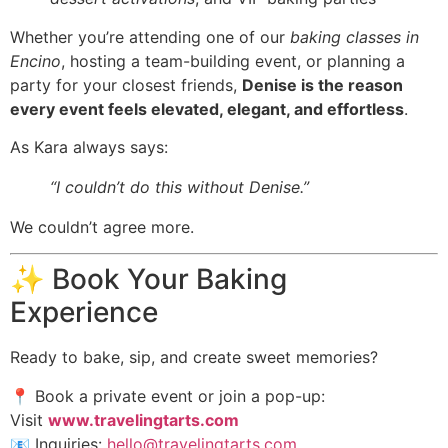
Whether you’re attending one of our
baking classes in
Encino
, hosting a team-building event, or planning a
party for your closest friends,
Denise is the reason
every event feels elevated, elegant, and effortless
.
As Kara always says:
“I couldn’t do this without Denise.”
We couldn’t agree more.
✨ Book Your Baking
Experience
Ready to bake, sip, and create sweet memories?
📍 Book a private event or join a pop-up:
Visit
www.travelingtarts.com
📧 Inquiries:
hello@travelingtarts.com