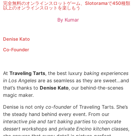
完全無料のオンラインスロットゲーム、Slotoramaで450種類
以上のオンラインスロットを楽しもう
By
Kumar
Denise Kato
Co-Founder
At
Traveling Tarts
, the best luxury
baking experiences
in Los Angeles
are as seamless as they are sweet…and
that’s thanks to
Denise Kato
, our behind-the-scenes
magic maker.
Denise is not only
co-founder
of Traveling Tarts. She’s
the steady hand behind every event. From our
interactive pie and tart baking parties
to
corporate
dessert workshops
and
private Encino kitchen classes
,
she ensures that every detail is picture-perfect.